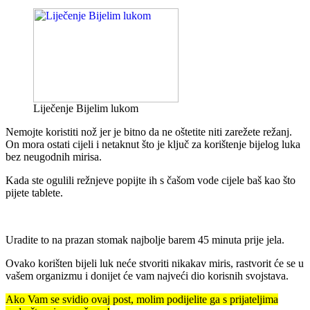
Liječenje Bijelim lukom
Nemojte koristiti nož jer je bitno da ne oštetite niti zarežete režanj.
On mora ostati cijeli i netaknut što je ključ za korištenje bijelog luka
bez neugodnih mirisa.
Kada ste ogulili režnjeve popijte ih s čašom vode cijele baš kao što
pijete tablete.
Uradite to na prazan stomak najbolje barem 45 minuta prije jela.
Ovako korišten bijeli luk neće stvoriti nikakav miris, rastvorit će se u
vašem organizmu i donijet će vam najveći dio korisnih svojstava.
Ako Vam se svidio ovaj post, molim podijelite ga s prijateljima