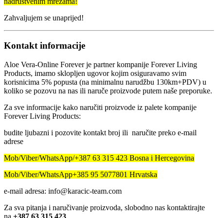
na
društvenim mrežama!
Zahvaljujem se unaprijed!
Kontakt informacije
Aloe Vera-Online Forever je partner kompanije Forever Living
Products, imamo sklopljen ugovor kojim osiguravamo svim
korisnicima 5% popusta (na minimalnu narudžbu 130km+PDV) u
koliko se pozovu na nas ili naruče proizvode putem naše preporuke.
Za sve informacije kako naručiti proizvode iz palete kompanije
Forever Living Products:
budite ljubazni i pozovite kontakt broj ili naručite preko e-mail
adrese
Mob/Viber/WhatsApp/+387 63 315 423 Bosna i Hercegovina
Mob/Viber/WhatsApp+385 95 5077801 Hrvatska
e-mail adresa: info@karacic-team.com
Za sva pitanja i naručivanje proizvoda, slobodno nas kontaktirajte
na
+387 63 315 423