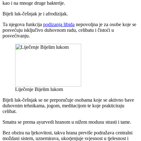
kao i na mnoge druge bakterije.
Bijeli luk-češnjak je i afrodizijak.
Ta njegova funkcija
podizanja libida
nepovoljna je za osobe koje se
posvećuju isključivo duhovnom radu, celibatu i čistoći u
posvećivanju.
Liječenje Bijelim lukom
Bijeli luk-češnjak se ne preporučuje osobama koje se aktivno bave
duhovnim tehnikama, jogom, meditacijom te koje prakticiraju
celibat.
Smatra se prema ayurvedi hranom u nižem modusu strasti i tame.
Bez obzira na ljekovitost, takva hrana previše podražava centralni
moždani sistem, uznemirava, ukorjenjuje svjesnost u tjelesnost i