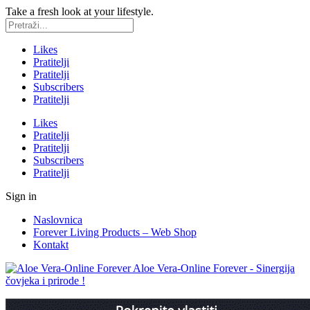
Take a fresh look at your lifestyle.
Likes
Pratitelji
Pratitelji
Subscribers
Pratitelji
Likes
Pratitelji
Pratitelji
Subscribers
Pratitelji
Sign in
Naslovnica
Forever Living Products – Web Shop
Kontakt
Aloe Vera-Online Forever - Sinergija
čovjeka i prirode !