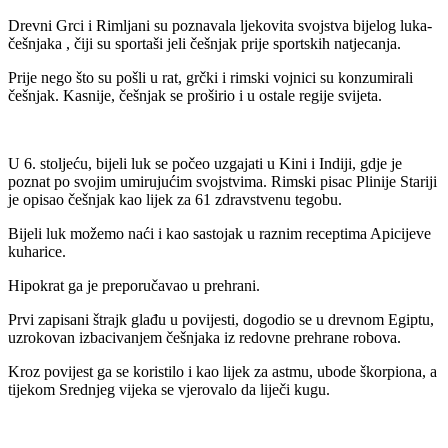
Drevni Grci i Rimljani su poznavala ljekovita svojstva bijelog luka-
češnjaka , čiji su sportaši jeli češnjak prije sportskih natjecanja.
Prije nego što su pošli u rat, grčki i rimski vojnici su konzumirali
češnjak. Kasnije, češnjak se proširio i u ostale regije svijeta.
U 6. stoljeću, bijeli luk se počeo uzgajati u Kini i Indiji, gdje je
poznat po svojim umirujućim svojstvima. Rimski pisac Plinije Stariji
je opisao češnjak kao lijek za 61 zdravstvenu tegobu.
Bijeli luk možemo naći i kao sastojak u raznim receptima Apicijeve
kuharice.
Hipokrat ga je preporučavao u prehrani.
Prvi zapisani štrajk glađu u povijesti, dogodio se u drevnom Egiptu,
uzrokovan izbacivanjem češnjaka iz redovne prehrane robova.
Kroz povijest ga se koristilo i kao lijek za astmu, ubode škorpiona, a
tijekom Srednjeg vijeka se vjerovalo da liječi kugu.