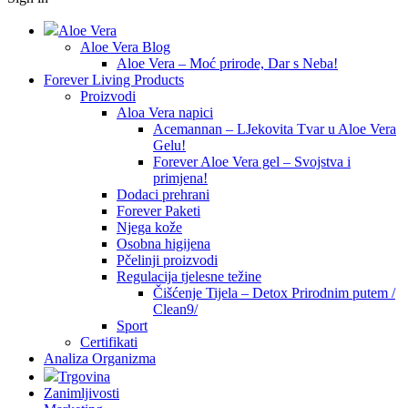
Aloe Vera
Aloe Vera Blog
Aloe Vera – Moć prirode, Dar s Neba!
Forever Living Products
Proizvodi
Aloa Vera napici
Acemannan – LJekovita Tvar u Aloe Vera
Gelu!
Forever Aloe Vera gel – Svojstva i
primjena!
Dodaci prehrani
Forever Paketi
Njega kože
Osobna higijena
Pčelinji proizvodi
Regulacija tjelesne težine
Čišćenje Tijela – Detox Prirodnim putem /
Clean9/
Sport
Certifikati
Analiza Organizma
Trgovina
Zanimljivosti