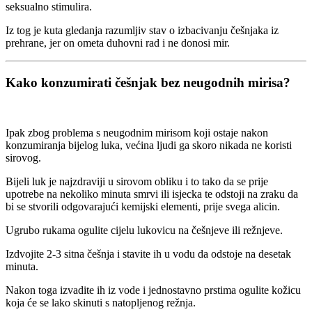
seksualno stimulira.
Iz tog je kuta gledanja razumljiv stav o izbacivanju češnjaka iz
prehrane, jer on ometa duhovni rad i ne donosi mir.
Kako konzumirati češnjak bez neugodnih mirisa?
Ipak zbog problema s neugodnim mirisom koji ostaje nakon
konzumiranja bijelog luka, većina ljudi ga skoro nikada ne koristi
sirovog.
Bijeli luk je najzdraviji u sirovom obliku i to tako da se prije
upotrebe na nekoliko minuta smrvi ili isjecka te odstoji na zraku da
bi se stvorili odgovarajući kemijski elementi, prije svega alicin.
Ugrubo rukama ogulite cijelu lukovicu na češnjeve ili režnjeve.
Izdvojite 2-3 sitna češnja i stavite ih u vodu da odstoje na desetak
minuta.
Nakon toga izvadite ih iz vode i jednostavno prstima ogulite kožicu
koja će se lako skinuti s natopljenog režnja.