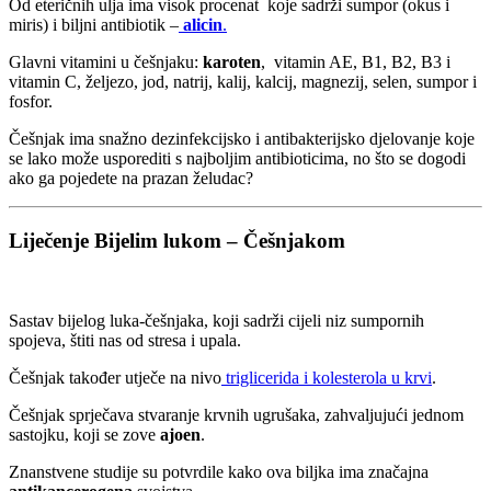
Od eteričnih ulja ima visok procenat koje sadrži sumpor (okus i
miris) i biljni antibiotik –
alicin
.
Glavni vitamini u češnjaku:
karoten
, vitamin AE, B1, B2, B3 i
vitamin C, željezo, jod, natrij, kalij, kalcij, magnezij, selen, sumpor i
fosfor.
Češnjak ima snažno dezinfekcijsko i antibakterijsko djelovanje koje
se lako može usporediti s najboljim antibioticima, no što se dogodi
ako ga pojedete na prazan želudac?
Liječenje Bijelim lukom – Češnjakom
Sastav bijelog luka-češnjaka, koji sadrži cijeli niz sumpornih
spojeva, štiti nas od stresa i upala.
Češnjak također utječe na nivo
triglicerida i kolesterola u krvi
.
Češnjak sprječava stvaranje krvnih ugrušaka, zahvaljujući jednom
sastojku, koji se zove
ajoen
.
Znanstvene studije su potvrdile kako ova biljka ima značajna