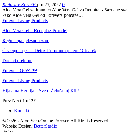
Radoslav Karačić
pro 25, 2022
0
Aloe Vera Gel za Imunitet Aloe Vera Gel za Imunitet - Saznajte sve
kako Aloe Vera Gel od Forevera pomaže…
Forever Living Products
Aloe Vera Gel – Recept iz Prirode!
Regulacija tjelesne težine
Čišćenje Tijela – Detox Prirodnim putem / Clean9/
Dodaci prehrani
Forever JOOST™
Forever Living Products
Hijatalna Hernija – Sve o Želučanoj Kili!
Prev
Next
1 of 27
Kontakt
© 2026 - Aloe Vera-Online Forever. All Rights Reserved.
Website Design:
BetterStudio
Sign in