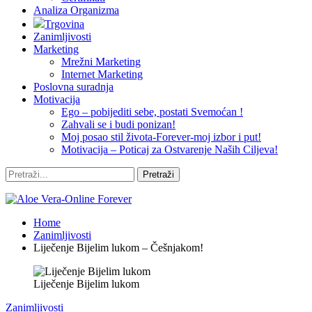
Analiza Organizma
Trgovina
Zanimljivosti
Marketing
Mrežni Marketing
Internet Marketing
Poslovna suradnja
Motivacija
Ego – pobijediti sebe, postati Svemoćan !
Zahvali se i budi ponizan!
Moj posao stil života-Forever-moj izbor i put!
Motivacija – Poticaj za Ostvarenje Naših Ciljeva!
Home
Zanimljivosti
Liječenje Bijelim lukom – Češnjakom!
Liječenje Bijelim lukom
Zanimljivosti