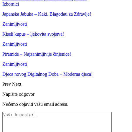
Izbornici
Japanska Jabuka – Kaki, Blagodati za Zdravlje!
Zanimljivosti
Kiseli kupus – ljekovita svojstva!
Zanimljivosti
Piramide – Najzanimljivije činjenice!
Zanimljivosti
Djeca novog Digitalnog Doba – Moderna djeca!
Prev
Next
Napišite odgovor
Nećemo objaviti vašu email adresu.