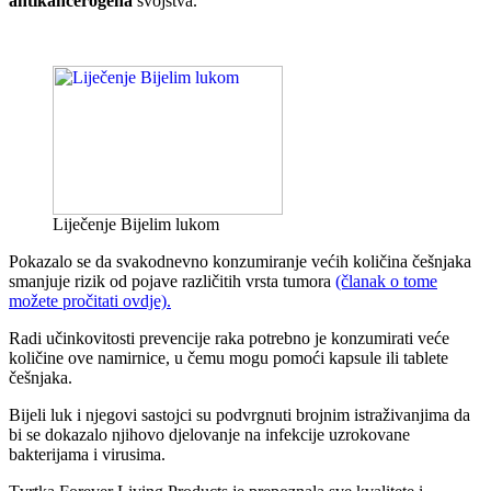
antikancerogena
svojstva.
Liječenje Bijelim lukom
Pokazalo se da svakodnevno konzumiranje većih količina češnjaka
smanjuje rizik od pojave različitih vrsta tumora
(članak o tome
možete pročitati ovdje).
Radi učinkovitosti prevencije raka potrebno je konzumirati veće
količine ove namirnice, u čemu mogu pomoći kapsule ili tablete
češnjaka.
Bijeli luk i njegovi sastojci su podvrgnuti brojnim istraživanjima da
bi se dokazalo njihovo djelovanje na infekcije uzrokovane
bakterijama i virusima.