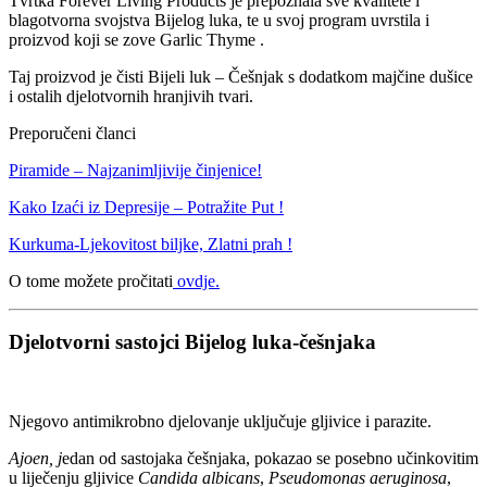
Tvrtka Forever Living Products je prepoznala sve kvalitete i
blagotvorna svojstva Bijelog luka, te u svoj program uvrstila i
proizvod koji se zove Garlic Thyme .
Taj proizvod je čisti Bijeli luk – Češnjak s dodatkom majčine dušice
i ostalih djelotvornih hranjivih tvari.
Preporučeni članci
Piramide – Najzanimljivije činjenice!
Kako Izaći iz Depresije – Potražite Put !
Kurkuma-Ljekovitost biljke, Zlatni prah !
O tome možete pročitati
ovdje.
Djelotvorni sastojci Bijelog luka-češnjaka
Njegovo antimikrobno djelovanje uključuje gljivice i parazite.
Ajoen, j
edan od sastojaka češnjaka, pokazao se posebno učinkovitim
u liječenju gljivice
Candida albicans
,
Pseudomonas aeruginosa
,