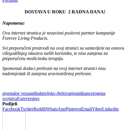
Portugal
DOSTAVA U ROKU 2 RADNA DANA!
Napomena:
Ova internet stranica je nezavisni poslovni partner kompanije
Forever Living Products.
Svi preporučeni proizvodi na ovoj stranici su sastavljeni na osnovu
višegodišnjeg iskustva naših korisnika, te nisu zamjena za
preporučenu medicinsku terapiju.
Spomenuti dodaci prehrani na ovoj internet stranici nisu
nadomjestak ili zamjena uravnoteženoj prehrani.
ajoen
aloe vera
antibakterijsko djelovanje
antikancerogena
svojstva
Forever
stres
Podijeli
Facebook
Twitter
ReddIt
WhatsApp
Pinterest
Email
Viber
Linkedin