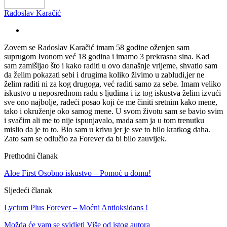
Radoslav Karačić
Zovem se Radoslav Karačić imam 58 godine oženjen sam
suprugom Ivonom već 18 godina i imamo 3 prekrasna sina. Kad
sam zamišljao što i kako raditi u ovo današnje vrijeme, shvatio sam
da želim pokazati sebi i drugima koliko živimo u zabludi,jer ne
želim raditi ni za kog drugoga, već raditi samo za sebe. Imam veliko
iskustvo u neposrednom radu s ljudima i iz tog iskustva želim izvući
sve ono najbolje, radeći posao koji će me činiti sretnim kako mene,
tako i okruženje oko samog mene. U svom životu sam se bavio svim
i svačim ali me to nije ispunjavalo, mada sam ja u tom trenutku
mislio da je to to. Bio sam u krivu jer je sve to bilo kratkog daha.
Zato sam se odlučio za Forever da bi bilo zauvijek.
Prethodni članak
Aloe First Osobno iskustvo – Pomoć u domu!
Sljedeći članak
Lycium Plus Forever – Moćni Antioksidans !
Možda će vam se svidjeti
Više od istog autora