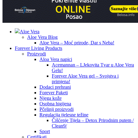
Aloe Vera
Aloe Vera Blog
Aloe Vera – Moć prirode, Dar s Neba!
Forever Living Products
Proizvodi
Aloa Vera napici
Acemannan – LJekovita Tvar u Aloe Vera
Gelu!
Forever Aloe Vera gel – Svojstva i
primjena!
Dodaci prehrani
Forever Paketi
Njega kože
Osobna higijena
Pčelinji proizvodi
Regulacija tjelesne težine
Čišćenje Tijela – Detox Prirodnim putem /
Clean9/
Sport
Certifikati