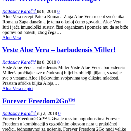
Radoslav Karačić
lis 8, 2018
0
Aloe Vera recept Patera Romana Zaga Aloe Vera recept svećenika
Romana Zaga današnja je tema o kojoj ćemo govoriti. Aloe Vera
štiti i jača imunološki sustav, čisti organizam i pomaže mu da se brže
oporavi od bolesti, zbog čega…
Aloe Vera
Vrste Aloe Vera – barbadensis Miller!
Radoslav Karačić
lis 8, 2018
0
Vrste Aloe Vera - barbadensis Miller Vrste Aloe Vera - barbadensis
Miller!- pročitajte sve o čudesnoj biljci iz obitelji ljiljana, saznajte
sve o vrstama Aloe i ljekovitim svojstvima tog eliksira mladosti.
Prastara afrička biljka Aloja,…
Aloa Vera napici
Forever Freedom2Go™
Radoslav Karačić
ruj 2, 2018
0
Forever Freedom2Go™ Uživajte u svim pogodnostima Forever
Freedom u kombinaciji s egzotičnim okusom nara u praktičnoj
vrećici, jednostavnoj za nošenje. Forever Freedom 2Go nudi velike