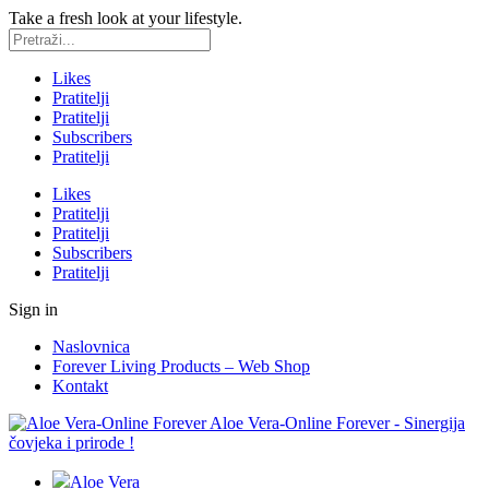
Take a fresh look at your lifestyle.
Likes
Pratitelji
Pratitelji
Subscribers
Pratitelji
Likes
Pratitelji
Pratitelji
Subscribers
Pratitelji
Sign in
Naslovnica
Forever Living Products – Web Shop
Kontakt
Aloe Vera-Online Forever - Sinergija
čovjeka i prirode !
Aloe Vera