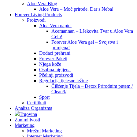
Aloe Vera Blog
Aloe Vera – Moć prirode, Dar s Neba!
Forever Living Products
Proizvodi
Aloa Vera napici
Acemannan – LJekovita Tvar u Aloe Vera
Gelu!
Forever Aloe Vera gel – Svojstva i
primjena!
Dodaci prehrani
Forever Paketi
Njega kože
Osobna higijena
Pčelinji proizvodi
Regulacija tjelesne težine
Čišćenje Tijela – Detox Prirodnim putem /
Clean9/
Sport
Certifikati
Analiza Organizma
Trgovina
Zanimljivosti
Marketing
Mrežni Marketing
Internet Marketing