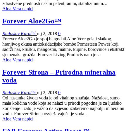
zdrastvene prednosti našim patentiranim, stabiliziranim…
Aloa Vera napici
Forever Aloe2Go™
Radoslav Karačić
ruj 2, 2018
0
Forever Aloe2Go je spoj blagodati Aloe Vere gela i slatkog,
hranjivog okusa antioksidacijske bombe Pomesteen Power koji
sadrži nar, krušku, mangostin, maline, kupine, borovnice i ekstrakt
sjemenaka grožđa. Forever Living Products nam je…
Aloa Vera napici
Forever Sirona – Prirodna mineralna
voda
Radoslav Karačić
ruj 2, 2018
0
Od nastanka života voda je od vitalnog značaja. Nažalost, samo
mala količina vode koja se nalazi u prirodi pogodna je za ljudsko
korištenje i zato je važno da svjesno izaberemo najbolju mineralnu
vodu. Forever Siriona osvježavajuća je voda…
Aloa Vera napici