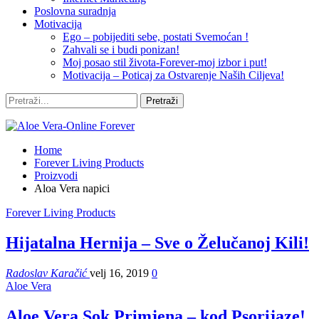
Poslovna suradnja
Motivacija
Ego – pobijediti sebe, postati Svemoćan !
Zahvali se i budi ponizan!
Moj posao stil života-Forever-moj izbor i put!
Motivacija – Poticaj za Ostvarenje Naših Ciljeva!
Home
Forever Living Products
Proizvodi
Aloa Vera napici
Forever Living Products
Hijatalna Hernija – Sve o Želučanoj Kili!
Radoslav Karačić
velj 16, 2019
0
Aloe Vera
Aloe Vera Sok Primjena – kod Psorijaze!