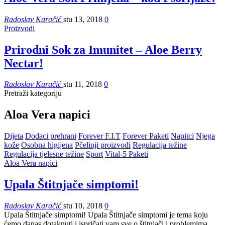
Radoslav Karačić
stu 13, 2018
0
Proizvodi
Prirodni Sok za Imunitet – Aloe Berry
Nectar!
Radoslav Karačić
stu 11, 2018
0
Pretraži kategoriju
Aloa Vera napici
Dijeta
Dodaci prehrani
Forever F.I.T
Forever Paketi
Napitci
Njega
kože
Osobna higijena
Pčelinji proizvodi
Regulacija težine
Regulacija tjelesne težine
Sport
Vital-5 Paketi
Aloa Vera napici
Upala Štitnjače simptomi!
Radoslav Karačić
stu 10, 2018
0
Upala Štitnjače simptomi! Upala Štitnjače simptomi je tema koju
ćemo danas dotaknuti i ispričati vam sve o štitnjači i problemima