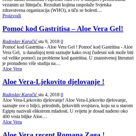
vezanim uz štitnjaču. Rezultati kojima raspolaže Svjetska
zdravstvena organizacija (WHO), a tiču se bolesti…
Proizvodi
Pomoć kod Gastritisa – Aloe Vera Gel!
Radoslav Karačić
stu 9, 2018
0
Pomoć kod Gastritisa - Aloe Vera Gel ! Pomoć kod Gastritisa - Aloe
Vera Gel, u današnjoj temi saznajte kako ovaj čudesni sok može biti
od velike pomoći za probleme kod gastritisa. U znanstvenoj literaturi
je pronađeno više studija na…
Aloe Vera
Aloe Vera-Ljekovito djelovanje !
Radoslav Karačić
stu 4, 2018
0
Aloe Vera-Ljekovito djelovanje! Aloe Vera-Ljekovito djelovanje,
saznajte sve o biljci, prirodnih, ljekovitih svojstava, koju su u starom
Egiptu nazivali eliksirom mladosti. U svijetu je dosad nađeno oko
400 vrsta biljke Aloe…
Aloe Vera
Aloe Vera recept Romana Zaga !