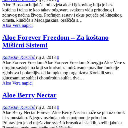
Aloe Blossom biljni čaj od cvjeta aloe i ljekovitog bilja je bez
kofeina i teina te kao takav odgovara svakom vidu prirodnog i
zdravog načina života. Profinjen sastav i okus potječe od kineskog
cimeta, klinčića s Madagaskara, oraščića s…
Aloa Vera napici
Aloe Forever Freedom – Za koštano
Mišićni Sistem!
Radoslav Karačić
ruj 2, 2018
0
Aloe Forever Freedom Aloe Forever Freedom-Sinergija Aloe Vere s
drugim sastojcima koji su korisni za održavanje pravilne funkcije
zglobova i pokretljivosti kompletnog organizma Koristili smo
glucosamine sulfat i chondroitin sulfat, dva…
Aloa Vera napici
Aloe Berry Nectar
Radoslav Karačić
ruj 2, 2018
0
Aloe Berry Nectar Forever Aloe Berry Nectar može se piti uz obrok
ili samostalno. Njegov osebujan okus potpuno je prirodan.
Pripravljen je od mješavine svježih brusnica i slatkih, zrelih jabuka.
Brusnice imaju reputaciju pročišćivača…