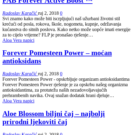
FAB Forever Active Boost ™
Radoslav Karačić
ruj 2, 2018
0
Svi znamo kako može biti iscrpljujući naš užurbani životni stil
krećući od posla, rokova, škole, nogometa, kupnje, održavanja
kućanstva do sitnih poslova. Kako netko može uopće imati energije
za to cijelo vrijeme? FLP je pronašao rješenje…
Aloa Vera napici
Forever Pomesteen Power – moćan
antioksidans
Radoslav Karačić
ruj 2, 2018
0
Forever Pomesteen Power - opskrbljuje organizam antioksidantima
Forever Pomesteen Power rješenje je za opskrbu našeg organizma
antioksidantima, za protutežu naših nezadovoljavajućih
prehrambenih navika. Ovaj snažan dodatak hrani djeluje…
Aloa Vera napici
Aloe Blossom biljni čaj – najbolji
prirodni ljekoviti čaj
Radoslav Karačić
ruj 2, 2018
0