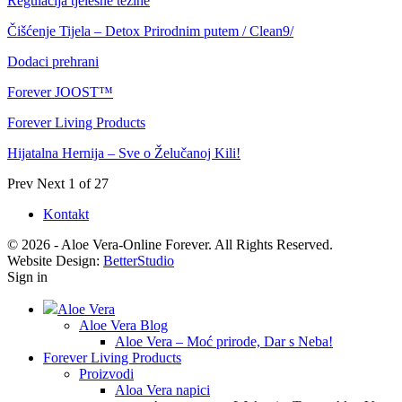
Regulacija tjelesne težine
Čišćenje Tijela – Detox Prirodnim putem / Clean9/
Dodaci prehrani
Forever JOOST™
Forever Living Products
Hijatalna Hernija – Sve o Želučanoj Kili!
Prev
Next
1 of 27
Kontakt
© 2026 - Aloe Vera-Online Forever. All Rights Reserved.
Website Design:
BetterStudio
Sign in
Aloe Vera
Aloe Vera Blog
Aloe Vera – Moć prirode, Dar s Neba!
Forever Living Products
Proizvodi
Aloa Vera napici