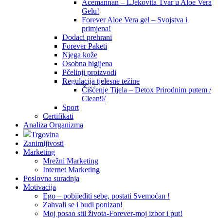
Acemannan – LJekovita Tvar u Aloe Vera
Gelu!
Forever Aloe Vera gel – Svojstva i
primjena!
Dodaci prehrani
Forever Paketi
Njega kože
Osobna higijena
Pčelinji proizvodi
Regulacija tjelesne težine
Čišćenje Tijela – Detox Prirodnim putem /
Clean9/
Sport
Certifikati
Analiza Organizma
Trgovina
Zanimljivosti
Marketing
Mrežni Marketing
Internet Marketing
Poslovna suradnja
Motivacija
Ego – pobijediti sebe, postati Svemoćan !
Zahvali se i budi ponizan!
Moj posao stil života-Forever-moj izbor i put!