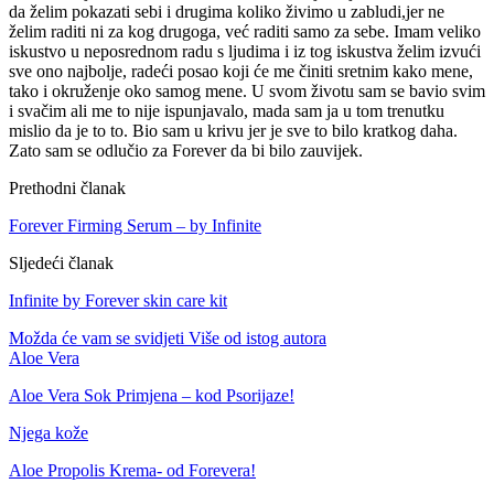
da želim pokazati sebi i drugima koliko živimo u zabludi,jer ne
želim raditi ni za kog drugoga, već raditi samo za sebe. Imam veliko
iskustvo u neposrednom radu s ljudima i iz tog iskustva želim izvući
sve ono najbolje, radeći posao koji će me činiti sretnim kako mene,
tako i okruženje oko samog mene. U svom životu sam se bavio svim
i svačim ali me to nije ispunjavalo, mada sam ja u tom trenutku
mislio da je to to. Bio sam u krivu jer je sve to bilo kratkog daha.
Zato sam se odlučio za Forever da bi bilo zauvijek.
Prethodni članak
Forever Firming Serum – by Infinite
Sljedeći članak
Infinite by Forever skin care kit
Možda će vam se svidjeti
Više od istog autora
Aloe Vera
Aloe Vera Sok Primjena – kod Psorijaze!
Njega kože
Aloe Propolis Krema- od Forevera!