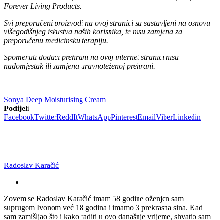
Forever Living Products.
Svi preporučeni proizvodi na ovoj stranici su sastavljeni na osnovu
višegodišnjeg iskustva naših korisnika, te nisu zamjena za
preporučenu medicinsku terapiju.
Spomenuti dodaci prehrani na ovoj internet stranici nisu
nadomjestak ili zamjena uravnoteženoj prehrani.
Sonya Deep Moisturising Cream
Podijeli
Facebook
Twitter
ReddIt
WhatsApp
Pinterest
Email
Viber
Linkedin
Radoslav Karačić
Zovem se Radoslav Karačić imam 58 godine oženjen sam
suprugom Ivonom već 18 godina i imamo 3 prekrasna sina. Kad
sam zamišljao što i kako raditi u ovo današnje vrijeme, shvatio sam