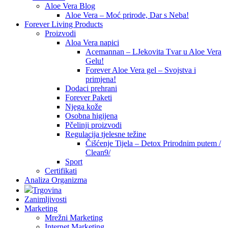
Aloe Vera Blog
Aloe Vera – Moć prirode, Dar s Neba!
Forever Living Products
Proizvodi
Aloa Vera napici
Acemannan – LJekovita Tvar u Aloe Vera
Gelu!
Forever Aloe Vera gel – Svojstva i
primjena!
Dodaci prehrani
Forever Paketi
Njega kože
Osobna higijena
Pčelinji proizvodi
Regulacija tjelesne težine
Čišćenje Tijela – Detox Prirodnim putem /
Clean9/
Sport
Certifikati
Analiza Organizma
Trgovina
Zanimljivosti
Marketing
Mrežni Marketing
Internet Marketing