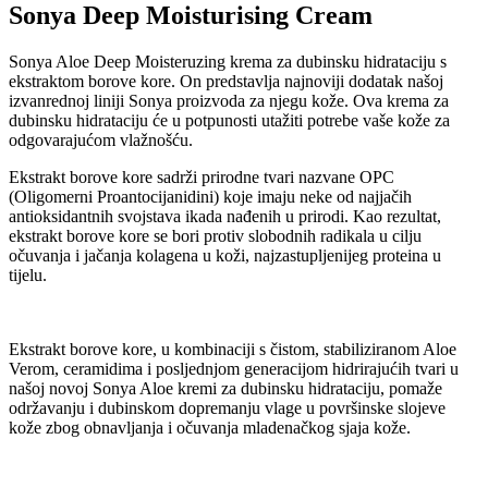
Sonya Deep Moisturising Cream
Sonya Aloe Deep Moisteruzing krema za dubinsku hidrataciju s
ekstraktom borove kore. On predstavlja najnoviji dodatak našoj
izvanrednoj liniji Sonya proizvoda za njegu kože. Ova krema za
dubinsku hidrataciju će u potpunosti utažiti potrebe vaše kože za
odgovarajućom vlažnošću.
Ekstrakt borove kore sadrži prirodne tvari nazvane OPC
(Oligomerni Proantocijanidini) koje imaju neke od najjačih
antioksidantnih svojstava ikada nađenih u prirodi. Kao rezultat,
ekstrakt borove kore se bori protiv slobodnih radikala u cilju
očuvanja i jačanja kolagena u koži, najzastupljenijeg proteina u
tijelu.
Ekstrakt borove kore, u kombinaciji s čistom, stabiliziranom Aloe
Verom, ceramidima i posljednjom generacijom hidrirajućih tvari u
našoj novoj Sonya Aloe kremi za dubinsku hidrataciju, pomaže
održavanju i dubinskom dopremanju vlage u površinske slojeve
kože zbog obnavljanja i očuvanja mladenačkog sjaja kože.