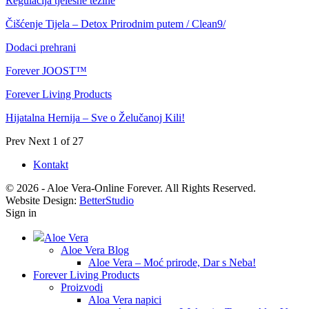
Regulacija tjelesne težine
Čišćenje Tijela – Detox Prirodnim putem / Clean9/
Dodaci prehrani
Forever JOOST™
Forever Living Products
Hijatalna Hernija – Sve o Želučanoj Kili!
Prev
Next
1 of 27
Kontakt
© 2026 - Aloe Vera-Online Forever. All Rights Reserved.
Website Design:
BetterStudio
Sign in
Aloe Vera
Aloe Vera Blog
Aloe Vera – Moć prirode, Dar s Neba!
Forever Living Products
Proizvodi
Aloa Vera napici