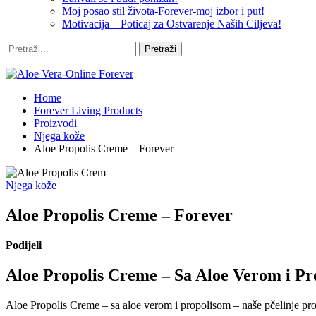
Moj posao stil života-Forever-moj izbor i put!
Motivacija – Poticaj za Ostvarenje Naših Ciljeva!
Home
Forever Living Products
Proizvodi
Njega kože
Aloe Propolis Creme – Forever
Njega kože
Aloe Propolis Creme – Forever
Podijeli
Aloe Propolis Creme – Sa Aloe Verom i Pr
Aloe Propolis Creme – sa aloe verom i propolisom – naše pčelinje pr