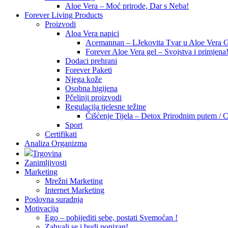
Aloe Vera – Moć prirode, Dar s Neba!
Forever Living Products
Proizvodi
Aloa Vera napici
Acemannan – LJekovita Tvar u Aloe Vera G
Forever Aloe Vera gel – Svojstva i primjena
Dodaci prehrani
Forever Paketi
Njega kože
Osobna higijena
Pčelinji proizvodi
Regulacija tjelesne težine
Čišćenje Tijela – Detox Prirodnim putem / C
Sport
Certifikati
Analiza Organizma
Trgovina
Zanimljivosti
Marketing
Mrežni Marketing
Internet Marketing
Poslovna suradnja
Motivacija
Ego – pobijediti sebe, postati Svemoćan !
Zahvali se i budi ponizan!