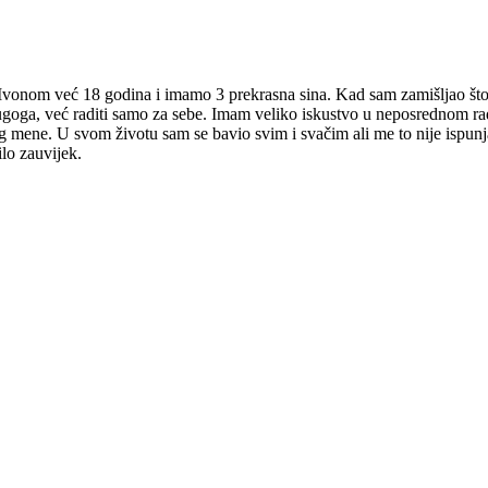
om već 18 godina i imamo 3 prekrasna sina. Kad sam zamišljao što i 
rugoga, već raditi samo za sebe. Imam veliko iskustvo u neposrednom radu
 mene. U svom životu sam se bavio svim i svačim ali me to nije ispunja
ilo zauvijek.