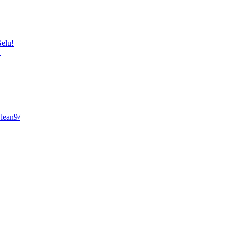
elu!
!
lean9/