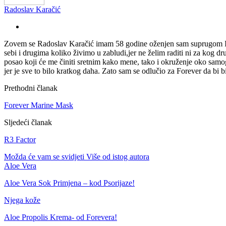
Radoslav Karačić
Zovem se Radoslav Karačić imam 58 godine oženjen sam suprugom Ivon
sebi i drugima koliko živimo u zabludi,jer ne želim raditi ni za kog d
posao koji će me činiti sretnim kako mene, tako i okruženje oko samog
jer je sve to bilo kratkog daha. Zato sam se odlučio za Forever da bi b
Prethodni članak
Forever Marine Mask
Sljedeći članak
R3 Factor
Možda će vam se svidjeti
Više od istog autora
Aloe Vera
Aloe Vera Sok Primjena – kod Psorijaze!
Njega kože
Aloe Propolis Krema- od Forevera!