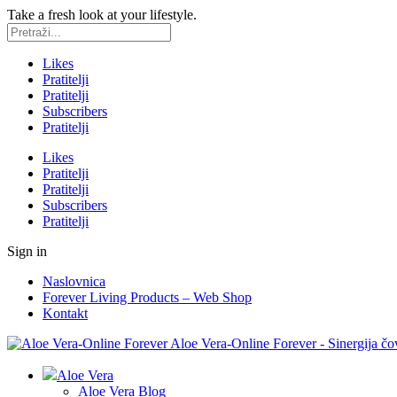
Take a fresh look at your lifestyle.
Likes
Pratitelji
Pratitelji
Subscribers
Pratitelji
Likes
Pratitelji
Pratitelji
Subscribers
Pratitelji
Sign in
Naslovnica
Forever Living Products – Web Shop
Kontakt
Aloe Vera-Online Forever - Sinergija čov
Aloe Vera
Aloe Vera Blog