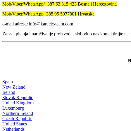
Mob/Viber/WhatsApp/+387 63 315 423 Bosna i Hercegovina
Mob/Viber/WhatsApp+385 95 5077801 Hrvatska
e-mail adresa: info@karacic-team.com
Za sva pitanja i naručivanje proizvoda, slobodno nas kontaktirajte na
N
Spain
New Zeland
Ireland
Slovak Republic
United Kingdom
Luxemburg
Northern Ireland
Czech Republic
United States
Netherlands