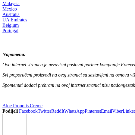
Malaysia
Mexico
Australia
UA Emirates
Belgium
Portugal
Napomena:
Ova internet stranica je nezavisni poslovni partner kompanije Foreve
Svi preporučeni proizvodi na ovoj stranici su sastavljeni na osnovu v
Spomenuti dodaci prehrani na ovoj internet stranici nisu nadomjestak
Aloe Propolis Creme
Podijeli
Facebook
Twitter
ReddIt
WhatsApp
Pinterest
Email
Viber
Linke