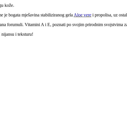
gu kože.
e je bogata mješavina stabiliziranog gela
Aloe vere
i propolisa, uz osta
dana forumuli. Vitamini A i E, poznati po svojim prirodnim svojstvima 
nijansu i teksturu!