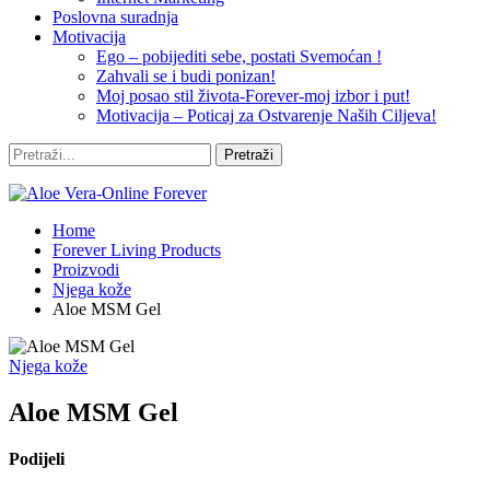
Poslovna suradnja
Motivacija
Ego – pobijediti sebe, postati Svemoćan !
Zahvali se i budi ponizan!
Moj posao stil života-Forever-moj izbor i put!
Motivacija – Poticaj za Ostvarenje Naših Ciljeva!
Home
Forever Living Products
Proizvodi
Njega kože
Aloe MSM Gel
Njega kože
Aloe MSM Gel
Podijeli