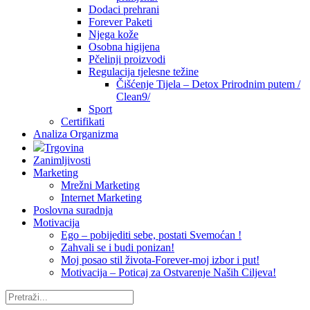
Dodaci prehrani
Forever Paketi
Njega kože
Osobna higijena
Pčelinji proizvodi
Regulacija tjelesne težine
Čišćenje Tijela – Detox Prirodnim putem /
Clean9/
Sport
Certifikati
Analiza Organizma
Trgovina
Zanimljivosti
Marketing
Mrežni Marketing
Internet Marketing
Poslovna suradnja
Motivacija
Ego – pobijediti sebe, postati Svemoćan !
Zahvali se i budi ponizan!
Moj posao stil života-Forever-moj izbor i put!
Motivacija – Poticaj za Ostvarenje Naših Ciljeva!