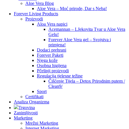
Aloe Vera Blog
Aloe Vera – Moć prirode, Dar s Neba!
Forever Living Products
Proizvodi
Aloa Vera napici
Acemannan – LJekovita Tvar u Aloe Vera
Gelu!
Forever Aloe Vera gel – Svojstva i
primjena!
Dodaci prehrani
Forever Paketi
Njega kože
Osobna higijena
Pčelinji proizvodi
Regulacija tjelesne težine
Čišćenje Tijela – Detox Prirodnim putem /
Clean9/
Sport
Certifikati
Analiza Organizma
Trgovina
Zanimljivosti
Marketing
Mrežni Marketing
Internet Marketing