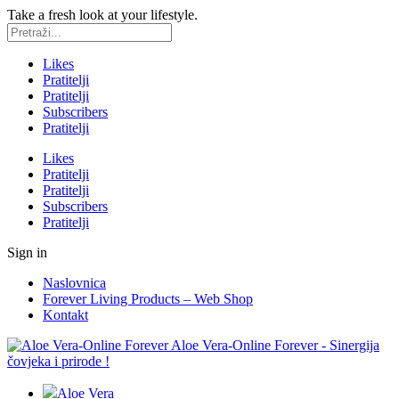
Take a fresh look at your lifestyle.
Likes
Pratitelji
Pratitelji
Subscribers
Pratitelji
Likes
Pratitelji
Pratitelji
Subscribers
Pratitelji
Sign in
Naslovnica
Forever Living Products – Web Shop
Kontakt
Aloe Vera-Online Forever - Sinergija
čovjeka i prirode !
Aloe Vera