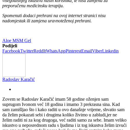
višegodišnjeg iskustva naših korisnika, te nisu zamjena za
preporučenu medicinsku terapiju.
Spomenuti dodaci prehrani na ovoj internet stranici nisu
nadomjestak ili zamjena uravnoteženoj prehrani.
Aloe MSM Gel
Podijeli
Facebook
Twitter
ReddIt
WhatsApp
Pinterest
Email
Viber
Linkedin
Radoslav Karačić
Zovem se Radoslav Karačić imam 58 godine oženjen sam
suprugom Ivonom već 18 godina i imamo 3 prekrasna sina. Kad
sam zamišljao što i kako raditi u ovo današnje vrijeme, shvatio sam
da želim pokazati sebi i drugima koliko živimo u zabludi,jer ne
želim raditi ni za kog drugoga, već raditi samo za sebe. Imam veliko
iskustvo u neposrednom radu s ljudima i iz tog iskustva želim izvući