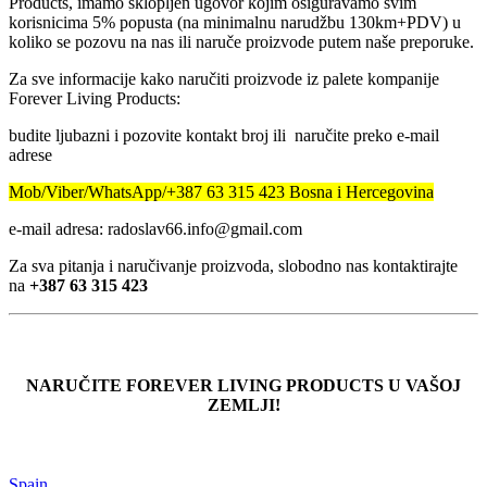
Products, imamo sklopljen ugovor kojim osiguravamo svim
korisnicima 5% popusta (na minimalnu narudžbu 130km+PDV) u
koliko se pozovu na nas ili naruče proizvode putem naše preporuke.
Za sve informacije kako naručiti proizvode iz palete kompanije
Forever Living Products:
budite ljubazni i pozovite kontakt broj ili naručite preko e-mail
adrese
Mob/Viber/WhatsApp/+387 63 315 423 Bosna i Hercegovina
e-mail adresa: radoslav66.info@gmail.com
Za sva pitanja i naručivanje proizvoda, slobodno nas kontaktirajte
na
+387 63 315 423
NARUČITE FOREVER LIVING PRODUCTS U VAŠOJ
ZEMLJI!
Spain