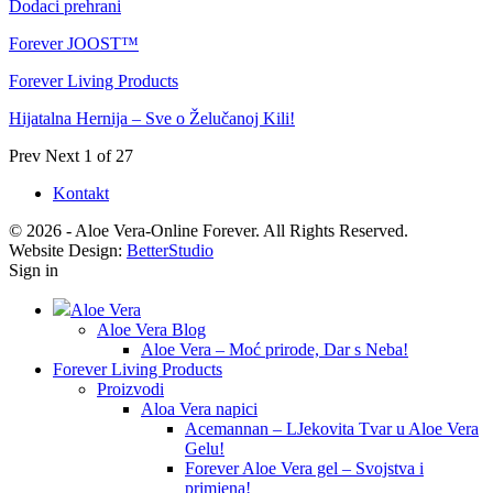
Dodaci prehrani
Forever JOOST™
Forever Living Products
Hijatalna Hernija – Sve o Želučanoj Kili!
Prev
Next
1 of 27
Kontakt
© 2026 - Aloe Vera-Online Forever. All Rights Reserved.
Website Design:
BetterStudio
Sign in
Aloe Vera
Aloe Vera Blog
Aloe Vera – Moć prirode, Dar s Neba!
Forever Living Products
Proizvodi
Aloa Vera napici
Acemannan – LJekovita Tvar u Aloe Vera
Gelu!
Forever Aloe Vera gel – Svojstva i
primjena!