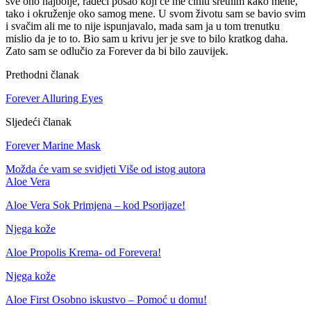
sve ono najbolje, radeći posao koji će me činiti sretnim kako mene,
tako i okruženje oko samog mene. U svom životu sam se bavio svim
i svačim ali me to nije ispunjavalo, mada sam ja u tom trenutku
mislio da je to to. Bio sam u krivu jer je sve to bilo kratkog daha.
Zato sam se odlučio za Forever da bi bilo zauvijek.
Prethodni članak
Forever Alluring Eyes
Sljedeći članak
Forever Marine Mask
Možda će vam se svidjeti
Više od istog autora
Aloe Vera
Aloe Vera Sok Primjena – kod Psorijaze!
Njega kože
Aloe Propolis Krema- od Forevera!
Njega kože
Aloe First Osobno iskustvo – Pomoć u domu!