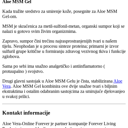
Aloe MSM Gel
Kada tražite sredstvo za smirenje kože, posegnite za Aloe MSM
Gel-om.
MSM je skraćenica za metil-sulfonil-metan, organski sumpor koji se
nalazi u gotovo svim živim organizmima.
Zapravo, sumpor čini trećinu najrasprostranjenijih tvari u našem
tijelu. Neophodan je u procesu sinteze proteina; primarni je izvor
sulfuril grupe kritične u formiranju zdravog vezivnog tkiva i funkcije
zglobova.
Sama po sebi ima snažno analgetičko i antiinflamatorno (
protuupalno ) svojstvo.
Drugi glavni sastojak u Aloe MSM Gelu je čista, stabilizirana
Aloe
Vera
. Aloe MSM Gel kombinira ove dvije snažne tvari s biljnim
ekstraktima i ostalim odabranim sastojcima za smirujuće djelovanjeo
u svakoj prilici.
Kontakt informacije
Aloe Vera-Online Forever je partner kompanije Forever Living