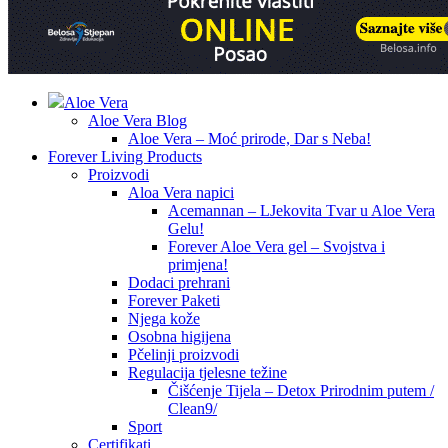
Aloe Vera
Aloe Vera Blog
Aloe Vera – Moć prirode, Dar s Neba!
Forever Living Products
Proizvodi
Aloa Vera napici
Acemannan – LJekovita Tvar u Aloe Vera
Gelu!
Forever Aloe Vera gel – Svojstva i
primjena!
Dodaci prehrani
Forever Paketi
Njega kože
Osobna higijena
Pčelinji proizvodi
Regulacija tjelesne težine
Čišćenje Tijela – Detox Prirodnim putem /
Clean9/
Sport
Certifikati