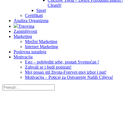
Čišćenje Tijela – Detox Prirodnim putem /
Clean9/
Sport
Certifikati
Analiza Organizma
Trgovina
Zanimljivosti
Marketing
Mrežni Marketing
Internet Marketing
Poslovna suradnja
Motivacija
Ego – pobijediti sebe, postati Svemoćan !
Zahvali se i budi ponizan!
Moj posao stil života-Forever-moj izbor i put!
Motivacija – Poticaj za Ostvarenje Naših Ciljeva!