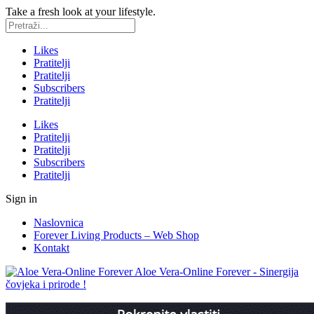
Take a fresh look at your lifestyle.
Likes
Pratitelji
Pratitelji
Subscribers
Pratitelji
Likes
Pratitelji
Pratitelji
Subscribers
Pratitelji
Sign in
Naslovnica
Forever Living Products – Web Shop
Kontakt
Aloe Vera-Online Forever - Sinergija
čovjeka i prirode !