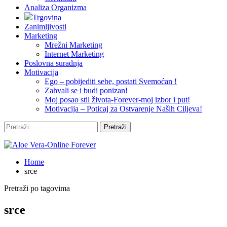
Analiza Organizma
Trgovina
Zanimljivosti
Marketing
Mrežni Marketing
Internet Marketing
Poslovna suradnja
Motivacija
Ego – pobijediti sebe, postati Svemoćan !
Zahvali se i budi ponizan!
Moj posao stil života-Forever-moj izbor i put!
Motivacija – Poticaj za Ostvarenje Naših Ciljeva!
Home
srce
Pretraži po tagovima
srce