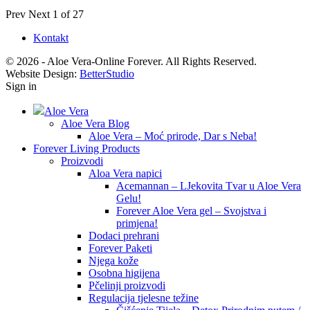
Prev
Next
1 of 27
Kontakt
© 2026 - Aloe Vera-Online Forever. All Rights Reserved.
Website Design:
BetterStudio
Sign in
Aloe Vera
Aloe Vera Blog
Aloe Vera – Moć prirode, Dar s Neba!
Forever Living Products
Proizvodi
Aloa Vera napici
Acemannan – LJekovita Tvar u Aloe Vera
Gelu!
Forever Aloe Vera gel – Svojstva i
primjena!
Dodaci prehrani
Forever Paketi
Njega kože
Osobna higijena
Pčelinji proizvodi
Regulacija tjelesne težine