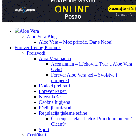
Aloe Vera
Aloe Vera Blog
Aloe Vera – Moć prirode, Dar s Neba!
Forever Living Products
Proizvodi
Aloa Vera napici
Acemannan – LJekovita Tvar u Aloe Vera
Gelu!
Forever Aloe Vera gel – Svojstva i
primjena!
Dodaci prehrani
Forever Paketi
Njega kože
Osobna higijena
Pčelinji proizvodi
Regulacija tjelesne težine
Čišćenje Tijela – Detox Prirodnim putem /
Clean9/
Sport
Certifikati