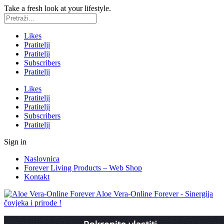
Take a fresh look at your lifestyle.
Likes
Pratitelji
Pratitelji
Subscribers
Pratitelji
Likes
Pratitelji
Pratitelji
Subscribers
Pratitelji
Sign in
Naslovnica
Forever Living Products – Web Shop
Kontakt
Aloe Vera-Online Forever - Sinergija
čovjeka i prirode !