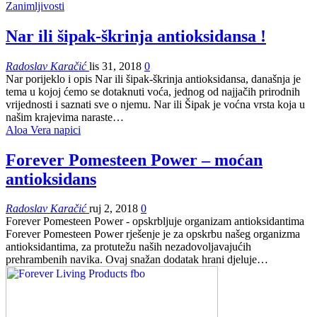
Zanimljivosti
Nar ili šipak-škrinja antioksidansa !
Radoslav Karačić
lis 31, 2018
0
Nar porijeklo i opis Nar ili šipak-škrinja antioksidansa, današnja je
tema u kojoj ćemo se dotaknuti voća, jednog od najjačih prirodnih
vrijednosti i saznati sve o njemu. Nar ili Šipak je voćna vrsta koja u
našim krajevima naraste…
Aloa Vera napici
Forever Pomesteen Power – moćan
antioksidans
Radoslav Karačić
ruj 2, 2018
0
Forever Pomesteen Power - opskrbljuje organizam antioksidantima
Forever Pomesteen Power rješenje je za opskrbu našeg organizma
antioksidantima, za protutežu naših nezadovoljavajućih
prehrambenih navika. Ovaj snažan dodatak hrani djeluje…