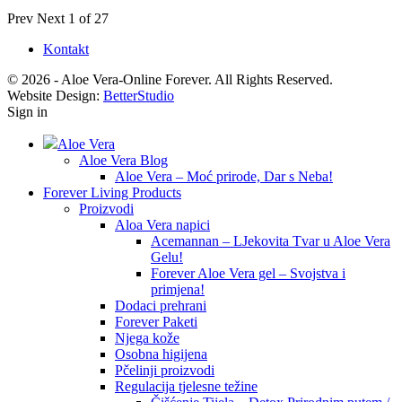
Prev
Next
1 of 27
Kontakt
© 2026 - Aloe Vera-Online Forever. All Rights Reserved.
Website Design:
BetterStudio
Sign in
Aloe Vera
Aloe Vera Blog
Aloe Vera – Moć prirode, Dar s Neba!
Forever Living Products
Proizvodi
Aloa Vera napici
Acemannan – LJekovita Tvar u Aloe Vera
Gelu!
Forever Aloe Vera gel – Svojstva i
primjena!
Dodaci prehrani
Forever Paketi
Njega kože
Osobna higijena
Pčelinji proizvodi
Regulacija tjelesne težine