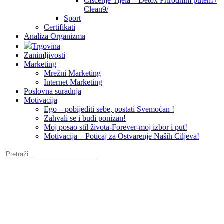
Čišćenje Tijela – Detox Prirodnim putem /
Clean9/
Sport
Certifikati
Analiza Organizma
Trgovina
Zanimljivosti
Marketing
Mrežni Marketing
Internet Marketing
Poslovna suradnja
Motivacija
Ego – pobijediti sebe, postati Svemoćan !
Zahvali se i budi ponizan!
Moj posao stil života-Forever-moj izbor i put!
Motivacija – Poticaj za Ostvarenje Naših Ciljeva!