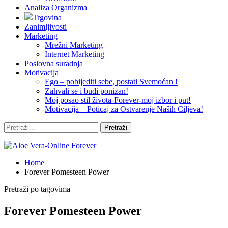
Analiza Organizma
Trgovina
Zanimljivosti
Marketing
Mrežni Marketing
Internet Marketing
Poslovna suradnja
Motivacija
Ego – pobijediti sebe, postati Svemoćan !
Zahvali se i budi ponizan!
Moj posao stil života-Forever-moj izbor i put!
Motivacija – Poticaj za Ostvarenje Naših Ciljeva!
Home
Forever Pomesteen Power
Pretraži po tagovima
Forever Pomesteen Power