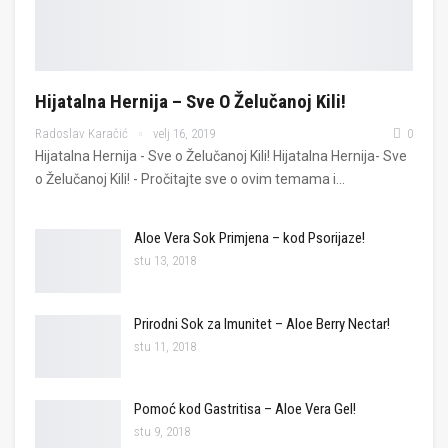
Hijatalna Hernija – Sve O Želučanoj Kili!
Radoslav Karačić
velj 16, 2019
0
Hijatalna Hernija - Sve o Želučanoj Kili! Hijatalna Hernija- Sve
o Želučanoj Kili! - Pročitajte sve o ovim temama i…
Aloe Vera Sok Primjena – kod Psorijaze!
stu 13, 2018
Prirodni Sok za Imunitet – Aloe Berry Nectar!
stu 11, 2018
Pomoć kod Gastritisa – Aloe Vera Gel!
stu 9, 2018