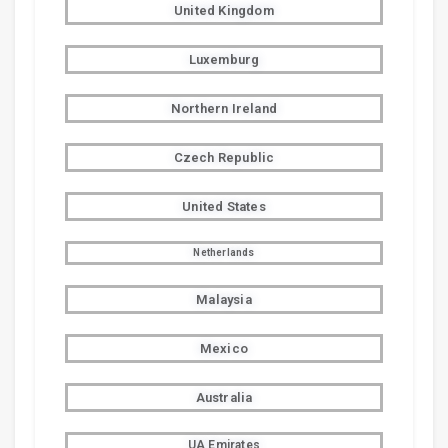
United Kingdom
Luxemburg
Northern Ireland
Czech Republic
United States
Netherlands
Malaysia
Mexico
Australia
UA Emirates