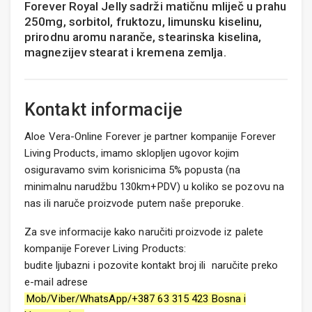
Forever Royal Jelly sadrži matičnu mliječ u prahu
250mg, sorbitol, fruktozu, limunsku kiselinu,
prirodnu aromu naranče, stearinska kiselina,
magnezijev stearat i kremena zemlja.
Kontakt informacije
Aloe Vera-Online Forever je partner kompanije Forever
Living Products, imamo sklopljen ugovor kojim
osiguravamo svim korisnicima 5% popusta (na
minimalnu narudžbu 130km+PDV) u koliko se pozovu na
nas ili naruče proizvode putem naše preporuke.
Za sve informacije kako naručiti proizvode iz palete
kompanije Forever Living Products:
budite ljubazni i pozovite kontakt broj ili naručite preko
e-mail adrese
Mob/Viber/WhatsApp/+387 63 315 423 Bosna i