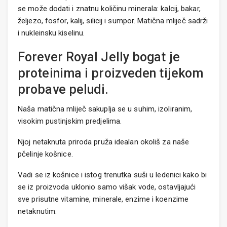
se može dodati i znatnu količinu minerala: kalcij, bakar,
željezo, fosfor, kalij, silicij i sumpor. Matična mliječ sadrži
i nukleinsku kiselinu.
Forever Royal Jelly bogat je
proteinima i proizveden tijekom
probave peludi.
Naša matična mliječ sakuplja se u suhim, izoliranim,
visokim pustinjskim predjelima.
Njoj netaknuta priroda pruža idealan okoliš za naše
pčelinje košnice.
Vadi se iz košnice i istog trenutka suši u ledenici kako bi
se iz proizvoda uklonio samo višak vode, ostavljajući
sve prisutne vitamine, minerale, enzime i koenzime
netaknutim.