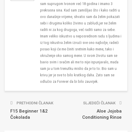
sam suprugom Ivonom već 18 godina i imamo 3
prekrasna sina. Kad sam zamišljao što i kako raditi u
ovo današnje vrijeme, shvatio sam da želim pokazati
sebi i drugima koliko živimo u zabludi,jer ne želim
raditi ni za kog drugoga, već raditi samo za sebe.
Imam veliko iskustvo u neposrednom radu s ljudima i
iz tog iskustva želim izvući sve ono najbolje, radeći
posao koji će me činiti sretnim kako mene, tako i
okruženje oko samog mene. U svom životu sam se
bavio svim i svačim ali me to nije ispunjavalo, mada
sam ja u tom trenutku mislio da je to to. Bio sam u
krivu jer je sve to bilo kratkog daha. Zato sam se
odlučio za Forever da bi bilo zauvijek.
PRETHODNI ČLANAK
SLJEDEĆI ČLANAK
F15 Beginner 1&2
Aloe Jojoba
Čokolada
Conditioning Rinse