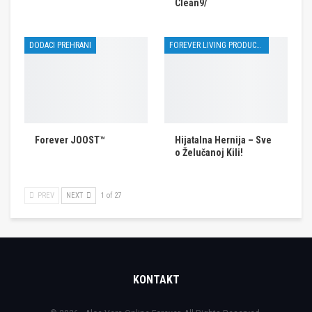
Clean9/
DODACI PREHRANI
FOREVER LIVING PRODUCTS
Forever JOOST™
Hijatalna Hernija – Sve
o Želučanoj Kili!
PREV
NEXT
1 of 27
KONTAKT