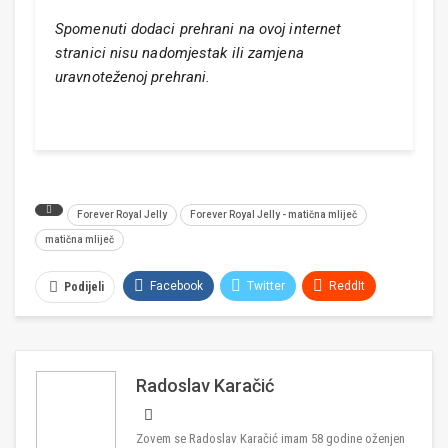
Spomenuti dodaci prehrani na ovoj internet
stranici nisu nadomjestak ili zamjena
uravnoteženoj prehrani.
Forever Royal Jelly
Forever Royal Jelly - matična mliječ
matična mliječ
Facebook
Twitter
ReddIt
Podijeli
WhatsApp
Pinterest
Email
Viber
Linkedin
Radoslav Karačić
Zovem se Radoslav Karačić imam 58 godine oženjen