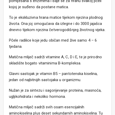
pomiješana s enzimima i daje se za hranu svakoj pčeli
kojoj je suđeno da postane matica.
To je ekskluzivna hrana matice tijekom njezina plodnog
života. Ona joj omogućava da izlegne i do 3000 jajašca
dnevno tijekom njezina četverogodišnjeg životnog vijeka.
Pčele radilice koje jedu običan med žive samo 4 – 6
tjedana.
Matična mliječ sadrži vitamine A, C, D i E, te je prirodno
skladište bogato vitaminima B-kompleksa.
Glavni sastojak je vitamin B5 – pantotenska kiselina,
jedan od najbitnijih sastojaka u organizmu.
Nužan je za sintezu i sagorijevanje proteina, masnoća,
ugljikohidrata i nekoliko hormona.
Matična mliječ sadrži svih osam esencijalnih
aminokiselina plus deset sekundarnih aminokiselina. Tu