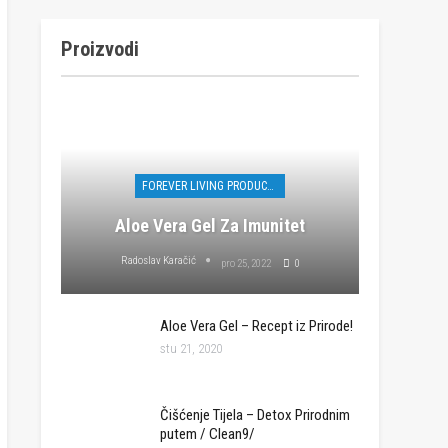
Proizvodi
FOREVER LIVING PRODUCTS
Aloe Vera Gel Za Imunitet
Radoslav Karačić
pro 25, 2022
0
Aloe Vera Gel – Recept iz Prirode!
stu 21, 2020
Čišćenje Tijela – Detox Prirodnim
putem / Clean9/