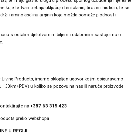
stav, te imaju glavnu ulogu u procesu spolnog uzbuđenja i tjelesne
koje te tvari trebaju uključuju fenilalanin, tirozin i histidin, te se
drži i aminokiselinu arginin koja možda pomaže plodnost i
acu s ostalim djelotvornim biljem i odabranim sastojcima u
e.
r Living Products, imamo sklopljen ugovor kojim osiguravamo
 130km+PDV) u koliko se pozovu na nas ili naruče proizvode
kontaktirajte na
+387 63 315 423
 Products preko webshopa
NE U REGIJI