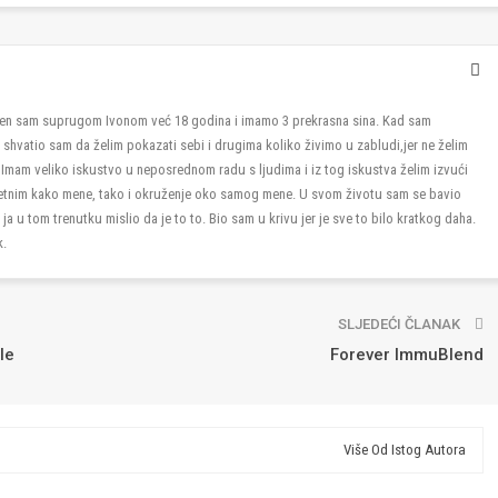
en sam suprugom Ivonom već 18 godina i imamo 3 prekrasna sina. Kad sam
, shvatio sam da želim pokazati sebi i drugima koliko živimo u zabludi,jer ne želim
. Imam veliko iskustvo u neposrednom radu s ljudima i iz tog iskustva želim izvući
 sretnim kako mene, tako i okruženje oko samog mene. U svom životu sam se bavio
ja u tom trenutku mislio da je to to. Bio sam u krivu jer je sve to bilo kratkog daha.
k.
SLJEDEĆI ČLANAK
le
Forever ImmuBlend
Više Od Istog Autora