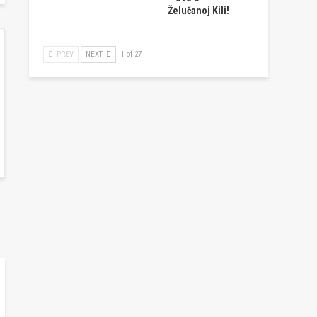
Želučanoj Kili!
PREV
NEXT
1 of 27