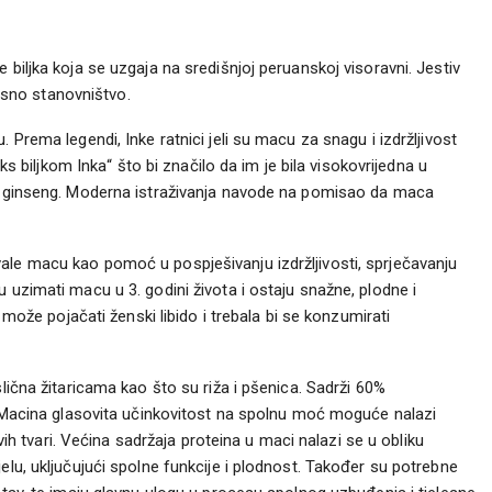
 biljka koja se uzgaja na središnjoj peruanskoj visoravni. Jestiv
jesno stanovništvo.
 Prema legendi, Inke ratnici jeli su macu za snagu i izdržljivost
eks biljkom Inka“ što bi značilo da im je bila visokovrijedna u
ki ginseng. Moderna istraživanja navode na pomisao da maca
ale macu kao pomoć u pospješivanju izdržljivosti, sprječavanju
 uzimati macu u 3. godini života i ostaju snažne, plodne i
a može pojačati ženski libido i trebala bi se konzumirati
lična žitaricama kao što su riža i pšenica. Sadrži 60%
i. Macina glasovita učinkovitost na spolnu moć moguće nalazi
ivih tvari. Većina sadržaja proteina u maci nalazi se u obliku
elu, uključujući spolne funkcije i plodnost. Također su potrebne