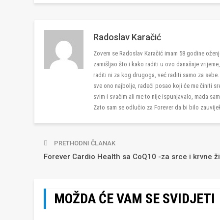
Radoslav Karačić
Zovem se Radoslav Karačić imam 58 godine oženj
zamišljao što i kako raditi u ovo današnje vrijeme
raditi ni za kog drugoga, već raditi samo za sebe
sve ono najbolje, radeći posao koji će me činiti
svim i svačim ali me to nije ispunjavalo, mada sam 
Zato sam se odlučio za Forever da bi bilo zauvije
PRETHODNI ČLANAK
Forever Cardio Health sa CoQ10 -za srce i krvne ži
MOŽDA ĆE VAM SE SVIDJETI