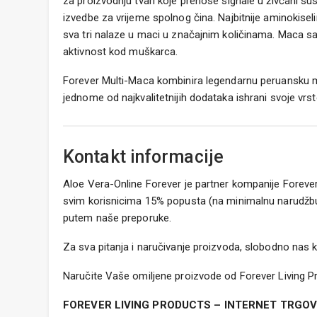
za proizvodnju tvari koje prenose signale u živčani su
izvedbe za vrijeme spolnog čina. Najbitnije aminokiseline 
sva tri nalaze u maci u značajnim količinama. Maca sa
aktivnost kod muškarca.
Forever Multi-Maca kombinira legendarnu peruansku m
jednome od najkvalitetnijih dodataka ishrani svoje vrst
Kontakt informacije
Aloe Vera-Online Forever je partner kompanije Foreve
svim korisnicima 15% popusta (na minimalnu narudžbu
putem naše preporuke.
Za sva pitanja i naručivanje proizvoda, slobodno nas 
Naručite Vaše omiljene proizvode od Forever Living
FOREVER LIVING PRODUCTS – INTERNET TRGOVI