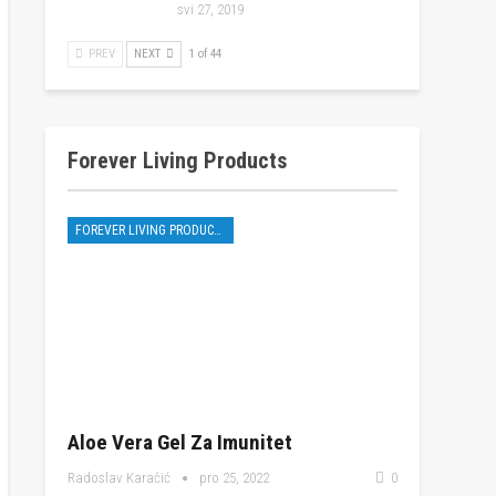
svi 27, 2019
PREV
NEXT
1 of 44
Forever Living Products
FOREVER LIVING PRODUCTS
Aloe Vera Gel Za Imunitet
Radoslav Karačić
pro 25, 2022
0