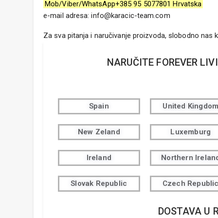
Mob/Viber/WhatsApp+385 95 5077801 Hrvatska
e-mail adresa: info@karacic-team.com
Za sva pitanja i naručivanje proizvoda, slobodno nas 
NARUČITE FOREVER LIV
Spain
United Kingdo
New Zeland
Luxemburg
Ireland
Northern Irelan
Slovak Republic
Czech Republi
DOSTAVA U 