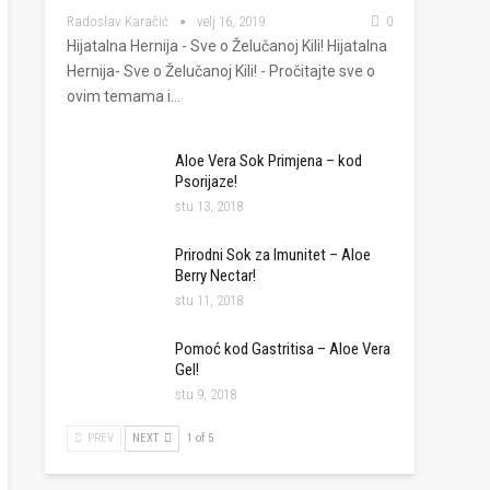
Radoslav Karačić
velj 16, 2019
0
Hijatalna Hernija - Sve o Želučanoj Kili! Hijatalna
Hernija- Sve o Želučanoj Kili! - Pročitajte sve o
ovim temama i…
Aloe Vera Sok Primjena – kod
Psorijaze!
stu 13, 2018
Prirodni Sok za Imunitet – Aloe
Berry Nectar!
stu 11, 2018
Pomoć kod Gastritisa – Aloe Vera
Gel!
stu 9, 2018
PREV
NEXT
1 of 5