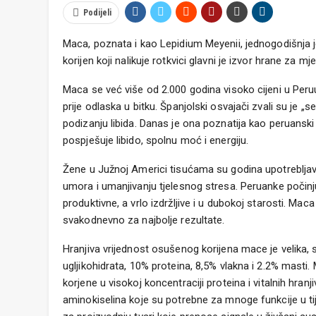
Podijeli
Maca, poznata i kao Lepidium Meyenii, jednogodišnja je
korijen koji nalikuje rotkvici glavni je izvor hrane za m
Maca se već više od 2.000 godina visoko cijeni u Peruu.
prije odlaska u bitku. Španjolski osvajači zvali su je „s
podizanju libida. Danas je ona poznatija kao peruans
pospješuje libido, spolnu moć i energiju.
Žene u Južnoj Americi tisućama su godina upotrebljav
umora i umanjivanju tjelesnog stresa. Peruanke počinju
produktivne, a vrlo izdržljive i u dubokoj starosti. Mac
svakodnevno za najbolje rezultate.
Hranjiva vrijednost osušenog korijena mace je velika, s
ugljikohidrata, 10% proteina, 8,5% vlakna i 2.2% mast
korjene u visokoj koncentraciji proteina i vitalnih hranj
aminokiselina koje su potrebne za mnoge funkcije u tij