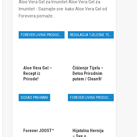
Aloe Vera Gel za Imunitet Aloe Vera Gel za
Imunitet - Saznajte sve kako Aloe Vera Gel od
Forevera pomaže…
FOREVER LIVING PRODUCTS
REGULACIJA TJELESNE TEŽINE
Aloe Vera Gel –
Čišćenje Tijela –
Recept iz
Detox Prirodnim
Prirode!
putem / Clean9/
DODACI PREHRANI
FOREVER LIVING PRODUCTS
Forever JOOST™
Hijatalna Hernija
– Sve o