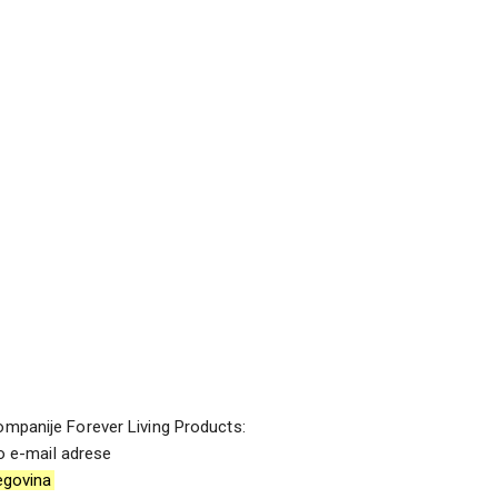
kompanije Forever Living Products:
ko e-mail adrese
egovina