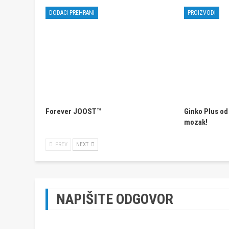
DODACI PREHRANI
PROIZVODI
Forever JOOST™
Ginko Plus od
mozak!
PREV
NEXT
NAPIŠITE ODGOVOR