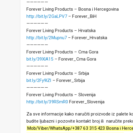
——————
Forever Living Products – Bosna i Hercegovina
http://bit.ly/2GaLPV7
– Forever_BiH
——————
Forever Living Products – Hrvatska
http://bit.ly/2Mupnu7
– Forever_Hrvatska
——————
Forever Living Products – Crna Gora
bit.ly/39XlA15
– Forever_Crna Gora
——————
Forever Living Products – Srbija
bit.ly/2Fy9lZl
– Forever_Srbija
——————
Forever Living Products – Slovenija
http://bit.ly/39RSmR0
Forever_Slovenija
Za sve informacije kako naručiti proizvode iz palete 
budite ljubazni i pozovite kontakt broj ili naručite pre
Mob/Viber/WhatsApp/+387 63 315 423 Bosna i Herc