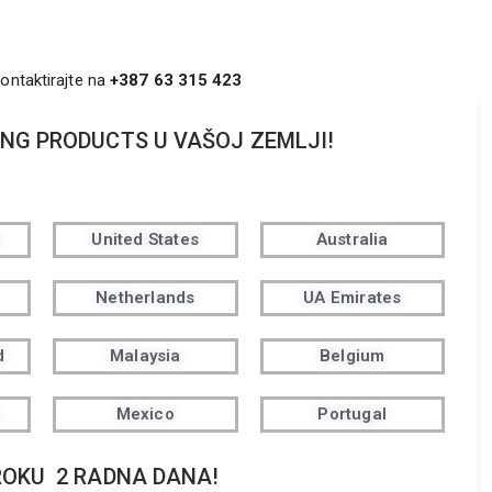
kontaktirajte na
+387 63 315 423
ING PRODUCTS U VAŠOJ ZEMLJI!
m
United States
Australia
Netherlands
UA Emirates
d
Malaysia
Belgium
c
Mexico
Portugal
ROKU 2 RADNA DANA!