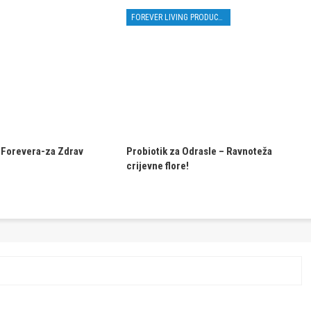
FOREVER LIVING PRODUCTS
 Forevera-za Zdrav
Probiotik za Odrasle – Ravnoteža
crijevne flore!