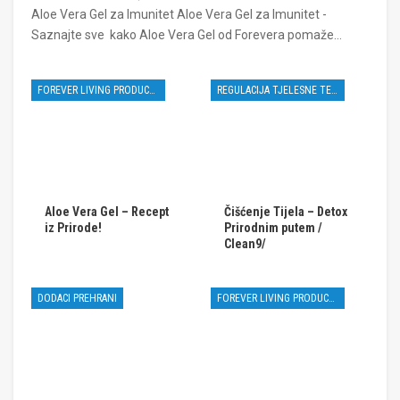
Aloe Vera Gel za Imunitet Aloe Vera Gel za Imunitet -
Saznajte sve kako Aloe Vera Gel od Forevera pomaže…
FOREVER LIVING PRODUCTS
REGULACIJA TJELESNE TEŽINE
Aloe Vera Gel – Recept
Čišćenje Tijela – Detox
iz Prirode!
Prirodnim putem /
Clean9/
DODACI PREHRANI
FOREVER LIVING PRODUCTS