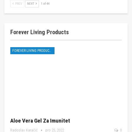
PREV
NEXT
1 of 44
Forever Living Products
FOREVER LIVING PRODUCTS
Aloe Vera Gel Za Imunitet
Radoslav Karačić
pro 25, 2022
0