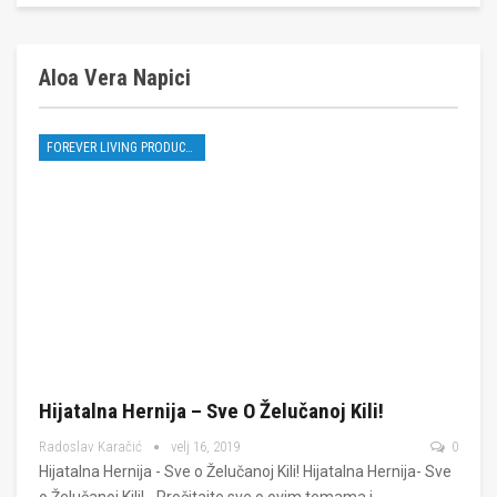
Aloa Vera Napici
FOREVER LIVING PRODUCTS
Hijatalna Hernija – Sve O Želučanoj Kili!
Radoslav Karačić
velj 16, 2019
0
Hijatalna Hernija - Sve o Želučanoj Kili! Hijatalna Hernija- Sve