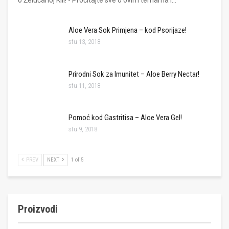
o Želučanoj Kili! - Pročitajte sve o ovim temama i…
Aloe Vera Sok Primjena – kod Psorijaze!
stu 13, 2018
Prirodni Sok za Imunitet – Aloe Berry Nectar!
stu 11, 2018
Pomoć kod Gastritisa – Aloe Vera Gel!
stu 9, 2018
PREV
NEXT
1 of 5
Proizvodi