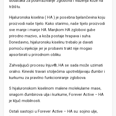
dodataka za podmazivanje zglobova i vlaženja kože na
tržištu.
Hijaluronska kiselina ( HA ) je posebna bjelančevina koju
proizvodi naše tijelo. Kako starimo, naše tijelo proizvodi
sve manje i manje HA. Manjkom HA zglobovi gube
prirodno mazivo, a koža postaje hrapava i suha.
Donedavno, hijaluronsku kiselinu trebalo je davati
pomoću injekcije jer je probavni trakt nije mogao
apsorbirati u prirodnom obliku.
Zahvaljujući procesu Injuv®, HA se sada može uzimati
oralno. Kineski travari stoljećima upotrebljavaju đumbir i
kurkumu za pravilno funkcioniranje zglobova.
S hijaluronskom kiselinom malene molekularne mase,
snagom đumbirova ulja i kurkume, Forever Active – HA
je ključ mobilnosti.
Ostali sastojci u Forever Active – HA su: sojino ulje,