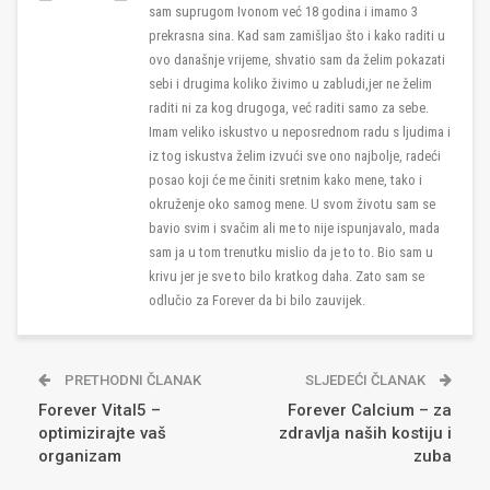
sam suprugom Ivonom već 18 godina i imamo 3
prekrasna sina. Kad sam zamišljao što i kako raditi u
ovo današnje vrijeme, shvatio sam da želim pokazati
sebi i drugima koliko živimo u zabludi,jer ne želim
raditi ni za kog drugoga, već raditi samo za sebe.
Imam veliko iskustvo u neposrednom radu s ljudima i
iz tog iskustva želim izvući sve ono najbolje, radeći
posao koji će me činiti sretnim kako mene, tako i
okruženje oko samog mene. U svom životu sam se
bavio svim i svačim ali me to nije ispunjavalo, mada
sam ja u tom trenutku mislio da je to to. Bio sam u
krivu jer je sve to bilo kratkog daha. Zato sam se
odlučio za Forever da bi bilo zauvijek.
PRETHODNI ČLANAK
SLJEDEĆI ČLANAK
Forever Vital5 –
Forever Calcium – za
optimizirajte vaš
zdravlja naših kostiju i
organizam
zuba