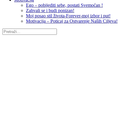
Ego – pobijediti sebe, postati Svemoćan !
Zahvali se i budi ponizan!
Moj posao stil života-Forever-moj izbor i put!
Motivacija – Poticaj za Ostvarenje Naših Ciljeva!