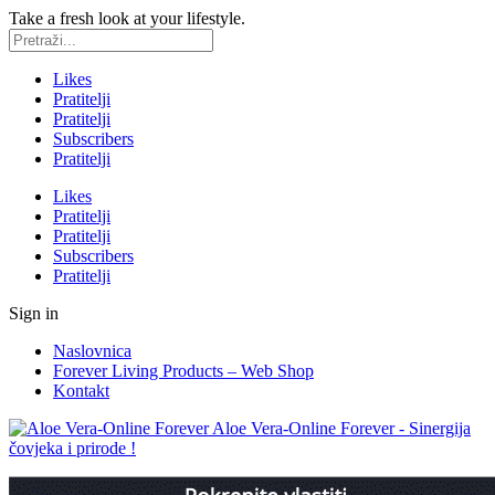
Take a fresh look at your lifestyle.
Likes
Pratitelji
Pratitelji
Subscribers
Pratitelji
Likes
Pratitelji
Pratitelji
Subscribers
Pratitelji
Sign in
Naslovnica
Forever Living Products – Web Shop
Kontakt
Aloe Vera-Online Forever - Sinergija
čovjeka i prirode !