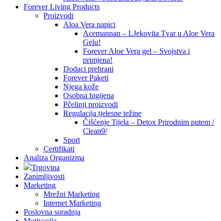
Forever Living Products
Proizvodi
Aloa Vera napici
Acemannan – LJekovita Tvar u Aloe Vera
Gelu!
Forever Aloe Vera gel – Svojstva i
primjena!
Dodaci prehrani
Forever Paketi
Njega kože
Osobna higijena
Pčelinji proizvodi
Regulacija tjelesne težine
Čišćenje Tijela – Detox Prirodnim putem /
Clean9/
Sport
Certifikati
Analiza Organizma
Trgovina
Zanimljivosti
Marketing
Mrežni Marketing
Internet Marketing
Poslovna suradnja
Motivacija