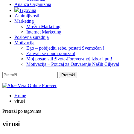
Analiza Organizma
Trgovina
Zanimljivosti
Marketing
Mrežni Marketing
Internet Marketing
Poslovna suradnja
Motivacija
Ego – pobijediti sebe, postati Svemoćan !
Zahvali se i budi ponizan!
Moj posao stil života-Forever-moj izbor i put!
Motivacija – Poticaj za Ostvarenje Naših Ciljeva!
Home
virusi
Pretraži po tagovima
virusi