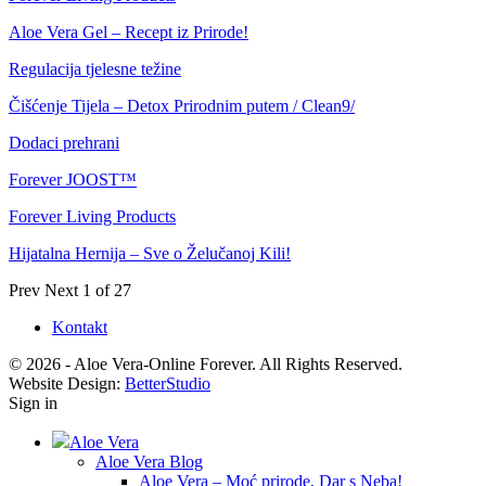
Aloe Vera Gel – Recept iz Prirode!
Regulacija tjelesne težine
Čišćenje Tijela – Detox Prirodnim putem / Clean9/
Dodaci prehrani
Forever JOOST™
Forever Living Products
Hijatalna Hernija – Sve o Želučanoj Kili!
Prev
Next
1 of 27
Kontakt
© 2026 - Aloe Vera-Online Forever. All Rights Reserved.
Website Design:
BetterStudio
Sign in
Aloe Vera
Aloe Vera Blog
Aloe Vera – Moć prirode, Dar s Neba!