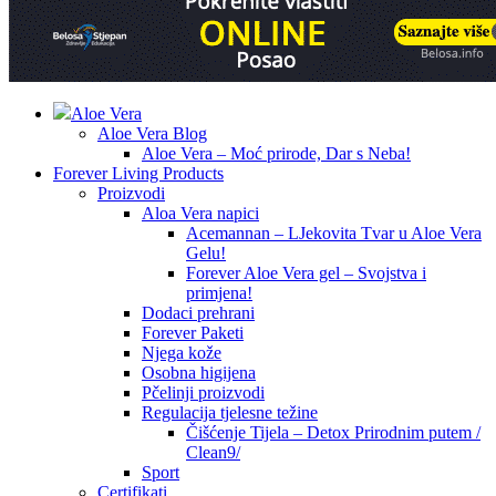
Aloe Vera
Aloe Vera Blog
Aloe Vera – Moć prirode, Dar s Neba!
Forever Living Products
Proizvodi
Aloa Vera napici
Acemannan – LJekovita Tvar u Aloe Vera
Gelu!
Forever Aloe Vera gel – Svojstva i
primjena!
Dodaci prehrani
Forever Paketi
Njega kože
Osobna higijena
Pčelinji proizvodi
Regulacija tjelesne težine
Čišćenje Tijela – Detox Prirodnim putem /
Clean9/
Sport
Certifikati