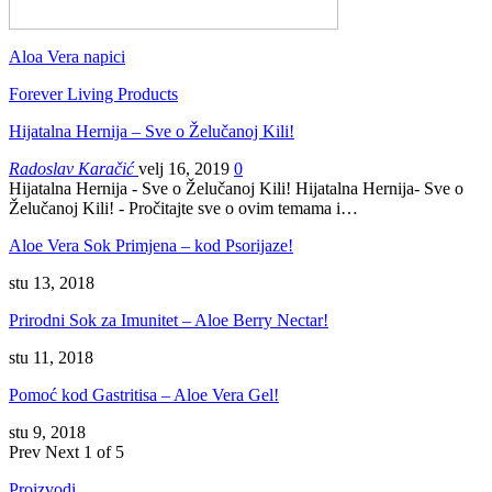
Aloa Vera napici
Forever Living Products
Hijatalna Hernija – Sve o Želučanoj Kili!
Radoslav Karačić
velj 16, 2019
0
Hijatalna Hernija - Sve o Želučanoj Kili! Hijatalna Hernija- Sve o
Želučanoj Kili! - Pročitajte sve o ovim temama i…
Aloe Vera Sok Primjena – kod Psorijaze!
stu 13, 2018
Prirodni Sok za Imunitet – Aloe Berry Nectar!
stu 11, 2018
Pomoć kod Gastritisa – Aloe Vera Gel!
stu 9, 2018
Prev
Next
1 of 5
Proizvodi