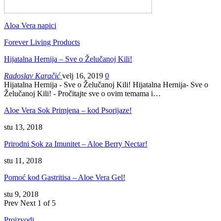
Aloa Vera napici
Forever Living Products
Hijatalna Hernija – Sve o Želučanoj Kili!
Radoslav Karačić
velj 16, 2019
0
Hijatalna Hernija - Sve o Želučanoj Kili! Hijatalna Hernija- Sve o
Želučanoj Kili! - Pročitajte sve o ovim temama i…
Aloe Vera Sok Primjena – kod Psorijaze!
stu 13, 2018
Prirodni Sok za Imunitet – Aloe Berry Nectar!
stu 11, 2018
Pomoć kod Gastritisa – Aloe Vera Gel!
stu 9, 2018
Prev
Next
1 of 5
Proizvodi