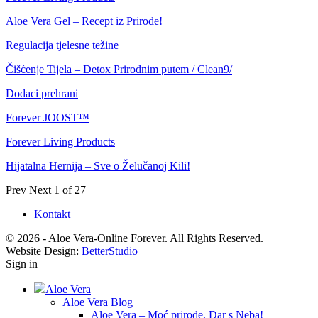
Aloe Vera Gel – Recept iz Prirode!
Regulacija tjelesne težine
Čišćenje Tijela – Detox Prirodnim putem / Clean9/
Dodaci prehrani
Forever JOOST™
Forever Living Products
Hijatalna Hernija – Sve o Želučanoj Kili!
Prev
Next
1 of 27
Kontakt
© 2026 - Aloe Vera-Online Forever. All Rights Reserved.
Website Design:
BetterStudio
Sign in
Aloe Vera
Aloe Vera Blog
Aloe Vera – Moć prirode, Dar s Neba!