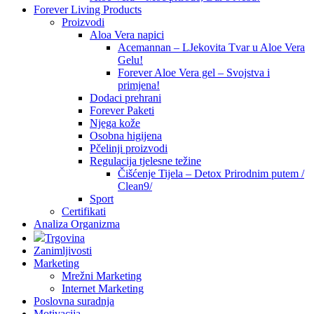
Forever Living Products
Proizvodi
Aloa Vera napici
Acemannan – LJekovita Tvar u Aloe Vera
Gelu!
Forever Aloe Vera gel – Svojstva i
primjena!
Dodaci prehrani
Forever Paketi
Njega kože
Osobna higijena
Pčelinji proizvodi
Regulacija tjelesne težine
Čišćenje Tijela – Detox Prirodnim putem /
Clean9/
Sport
Certifikati
Analiza Organizma
Trgovina
Zanimljivosti
Marketing
Mrežni Marketing
Internet Marketing
Poslovna suradnja
Motivacija