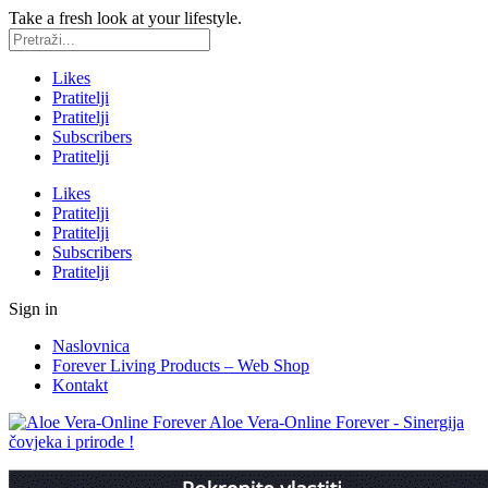
Take a fresh look at your lifestyle.
Likes
Pratitelji
Pratitelji
Subscribers
Pratitelji
Likes
Pratitelji
Pratitelji
Subscribers
Pratitelji
Sign in
Naslovnica
Forever Living Products – Web Shop
Kontakt
Aloe Vera-Online Forever - Sinergija
čovjeka i prirode !