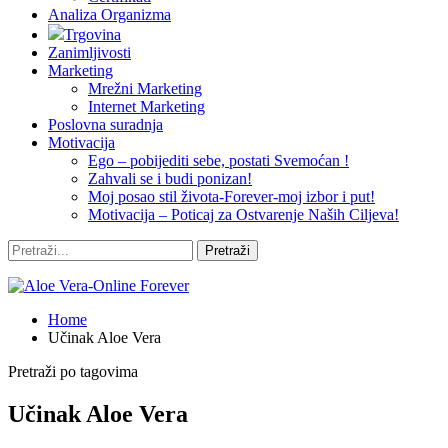
Analiza Organizma
Trgovina
Zanimljivosti
Marketing
Mrežni Marketing
Internet Marketing
Poslovna suradnja
Motivacija
Ego – pobijediti sebe, postati Svemoćan !
Zahvali se i budi ponizan!
Moj posao stil života-Forever-moj izbor i put!
Motivacija – Poticaj za Ostvarenje Naših Ciljeva!
Home
Učinak Aloe Vera
Pretraži po tagovima
Učinak Aloe Vera