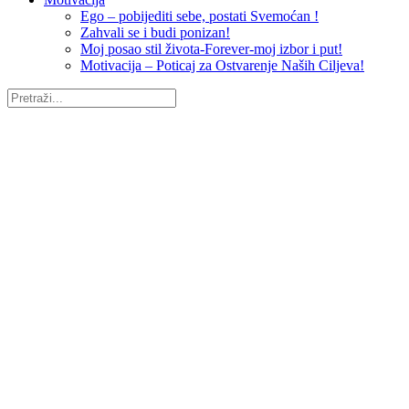
Ego – pobijediti sebe, postati Svemoćan !
Zahvali se i budi ponizan!
Moj posao stil života-Forever-moj izbor i put!
Motivacija – Poticaj za Ostvarenje Naših Ciljeva!