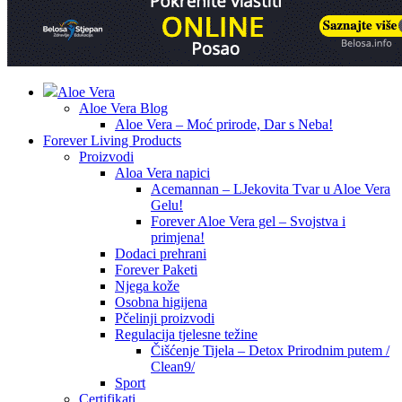
Aloe Vera
Aloe Vera Blog
Aloe Vera – Moć prirode, Dar s Neba!
Forever Living Products
Proizvodi
Aloa Vera napici
Acemannan – LJekovita Tvar u Aloe Vera
Gelu!
Forever Aloe Vera gel – Svojstva i
primjena!
Dodaci prehrani
Forever Paketi
Njega kože
Osobna higijena
Pčelinji proizvodi
Regulacija tjelesne težine
Čišćenje Tijela – Detox Prirodnim putem /
Clean9/
Sport
Certifikati