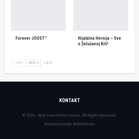
Forever JOOST™
Hijatalna Hernija – Sve
o Želučanoj Kili!
PREV
NEXT
1 of 27
KONTAKT
© 2026 - Aloe Vera-Online Forever. All Rights Reserved.
Website Design:
BetterStudio