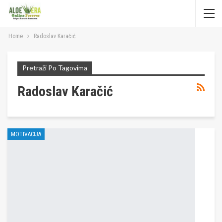
Home
Radoslav Karačić
Pretraži Po Tagovima
Radoslav Karačić
MOTIVACIJA