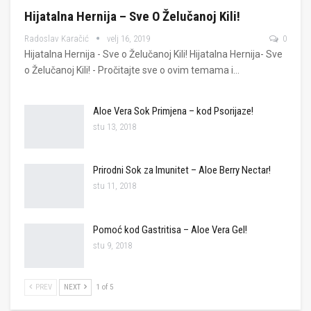
Hijatalna Hernija – Sve O Želučanoj Kili!
Radoslav Karačić
velj 16, 2019
0
Hijatalna Hernija - Sve o Želučanoj Kili! Hijatalna Hernija- Sve
o Želučanoj Kili! - Pročitajte sve o ovim temama i…
Aloe Vera Sok Primjena – kod Psorijaze!
stu 13, 2018
Prirodni Sok za Imunitet – Aloe Berry Nectar!
stu 11, 2018
Pomoć kod Gastritisa – Aloe Vera Gel!
stu 9, 2018
PREV
NEXT
1 of 5