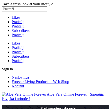
Take a fresh look at your lifestyle.
Likes
Pratitelji
Pratitelji
Subscribers
Pratitelji
Likes
Pratitelji
Pratitelji
Subscribers
Pratitelji
Sign in
Naslovnica
Forever Living Products – Web Shop
Kontakt
Aloe Vera-Online Forever - Sinergija
čovjeka i prirode !