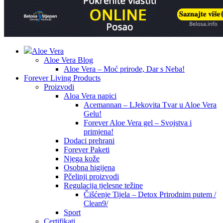
Aloe Vera
Aloe Vera Blog
Aloe Vera – Moć prirode, Dar s Neba!
Forever Living Products
Proizvodi
Aloa Vera napici
Acemannan – LJekovita Tvar u Aloe Vera
Gelu!
Forever Aloe Vera gel – Svojstva i
primjena!
Dodaci prehrani
Forever Paketi
Njega kože
Osobna higijena
Pčelinji proizvodi
Regulacija tjelesne težine
Čišćenje Tijela – Detox Prirodnim putem /
Clean9/
Sport
Certifikati