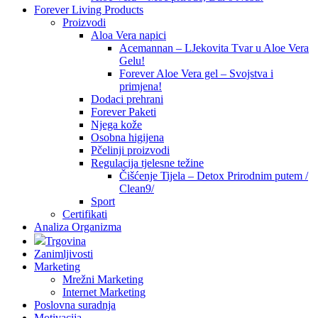
Forever Living Products
Proizvodi
Aloa Vera napici
Acemannan – LJekovita Tvar u Aloe Vera
Gelu!
Forever Aloe Vera gel – Svojstva i
primjena!
Dodaci prehrani
Forever Paketi
Njega kože
Osobna higijena
Pčelinji proizvodi
Regulacija tjelesne težine
Čišćenje Tijela – Detox Prirodnim putem /
Clean9/
Sport
Certifikati
Analiza Organizma
Trgovina
Zanimljivosti
Marketing
Mrežni Marketing
Internet Marketing
Poslovna suradnja
Motivacija