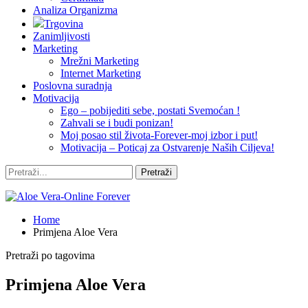
Analiza Organizma
Trgovina
Zanimljivosti
Marketing
Mrežni Marketing
Internet Marketing
Poslovna suradnja
Motivacija
Ego – pobijediti sebe, postati Svemoćan !
Zahvali se i budi ponizan!
Moj posao stil života-Forever-moj izbor i put!
Motivacija – Poticaj za Ostvarenje Naših Ciljeva!
Home
Primjena Aloe Vera
Pretraži po tagovima
Primjena Aloe Vera