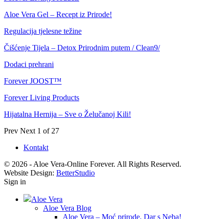
Aloe Vera Gel – Recept iz Prirode!
Regulacija tjelesne težine
Čišćenje Tijela – Detox Prirodnim putem / Clean9/
Dodaci prehrani
Forever JOOST™
Forever Living Products
Hijatalna Hernija – Sve o Želučanoj Kili!
Prev
Next
1 of 27
Kontakt
© 2026 - Aloe Vera-Online Forever. All Rights Reserved.
Website Design:
BetterStudio
Sign in
Aloe Vera
Aloe Vera Blog
Aloe Vera – Moć prirode, Dar s Neba!