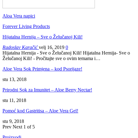
Aloa Vera napici
Forever Living Products
Hijatalna Hernija – Sve o Želučanoj Kili!
Radoslav Karačić
velj 16, 2019
0
Hijatalna Hernija - Sve o Želučanoj Kili! Hijatalna Hernija- Sve o
Želučanoj Kili! - Pročitajte sve o ovim temama i…
Aloe Vera Sok Primjena – kod Psorijaze!
stu 13, 2018
Prirodni Sok za Imunitet – Aloe Berry Nectar!
stu 11, 2018
Pomoć kod Gastritisa – Aloe Vera Gel!
stu 9, 2018
Prev
Next
1 of 5
Proizvodi