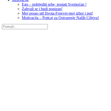
Ego – pobijediti sebe, postati Svemoćan !
Zahvali se i budi ponizan!
Moj posao stil života-Forever-moj izbor i put!
Motivacija – Poticaj za Ostvarenje Naših Ciljeva!