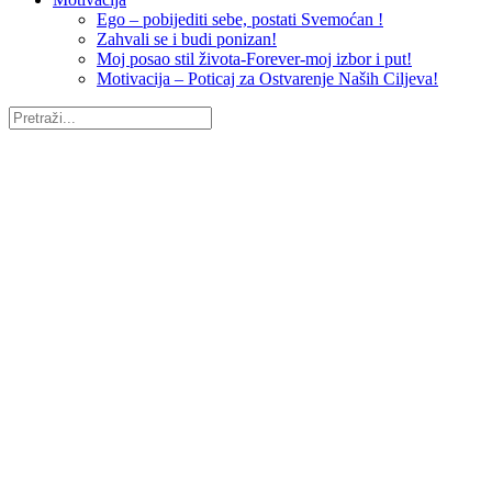
Ego – pobijediti sebe, postati Svemoćan !
Zahvali se i budi ponizan!
Moj posao stil života-Forever-moj izbor i put!
Motivacija – Poticaj za Ostvarenje Naših Ciljeva!