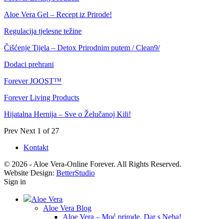
Aloe Vera Gel – Recept iz Prirode!
Regulacija tjelesne težine
Čišćenje Tijela – Detox Prirodnim putem / Clean9/
Dodaci prehrani
Forever JOOST™
Forever Living Products
Hijatalna Hernija – Sve o Želučanoj Kili!
Prev
Next
1 of 27
Kontakt
© 2026 - Aloe Vera-Online Forever. All Rights Reserved.
Website Design:
BetterStudio
Sign in
Aloe Vera
Aloe Vera Blog
Aloe Vera – Moć prirode, Dar s Neba!