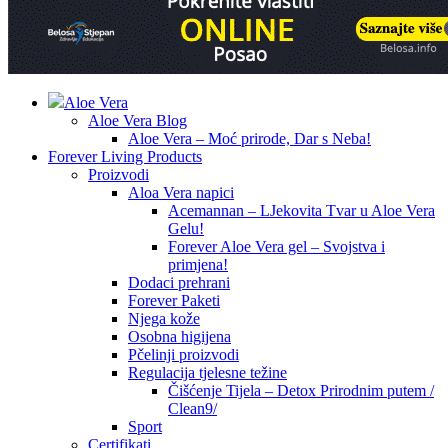
Aloe Vera
Aloe Vera Blog
Aloe Vera – Moć prirode, Dar s Neba!
Forever Living Products
Proizvodi
Aloa Vera napici
Acemannan – LJekovita Tvar u Aloe Vera
Gelu!
Forever Aloe Vera gel – Svojstva i
primjena!
Dodaci prehrani
Forever Paketi
Njega kože
Osobna higijena
Pčelinji proizvodi
Regulacija tjelesne težine
Čišćenje Tijela – Detox Prirodnim putem /
Clean9/
Sport
Certifikati