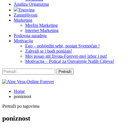
Analiza Organizma
Trgovina
Zanimljivosti
Marketing
Mrežni Marketing
Internet Marketing
Poslovna suradnja
Motivacija
Ego – pobijediti sebe, postati Svemoćan !
Zahvali se i budi ponizan!
Moj posao stil života-Forever-moj izbor i put!
Motivacija – Poticaj za Ostvarenje Naših Ciljeva!
Home
poniznost
Pretraži po tagovima
poniznost