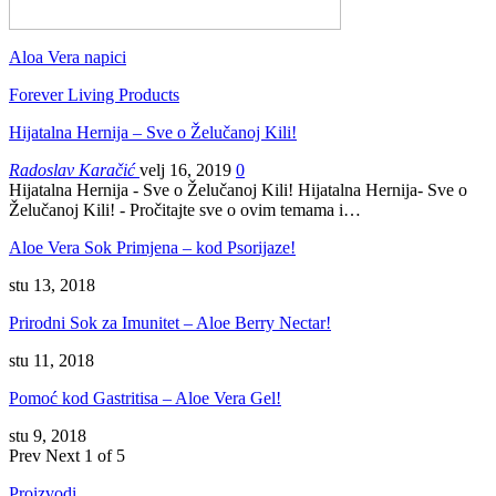
Aloa Vera napici
Forever Living Products
Hijatalna Hernija – Sve o Želučanoj Kili!
Radoslav Karačić
velj 16, 2019
0
Hijatalna Hernija - Sve o Želučanoj Kili! Hijatalna Hernija- Sve o
Želučanoj Kili! - Pročitajte sve o ovim temama i…
Aloe Vera Sok Primjena – kod Psorijaze!
stu 13, 2018
Prirodni Sok za Imunitet – Aloe Berry Nectar!
stu 11, 2018
Pomoć kod Gastritisa – Aloe Vera Gel!
stu 9, 2018
Prev
Next
1 of 5
Proizvodi