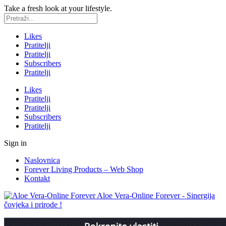
Take a fresh look at your lifestyle.
Likes
Pratitelji
Pratitelji
Subscribers
Pratitelji
Likes
Pratitelji
Pratitelji
Subscribers
Pratitelji
Sign in
Naslovnica
Forever Living Products – Web Shop
Kontakt
Aloe Vera-Online Forever - Sinergija
čovjeka i prirode !