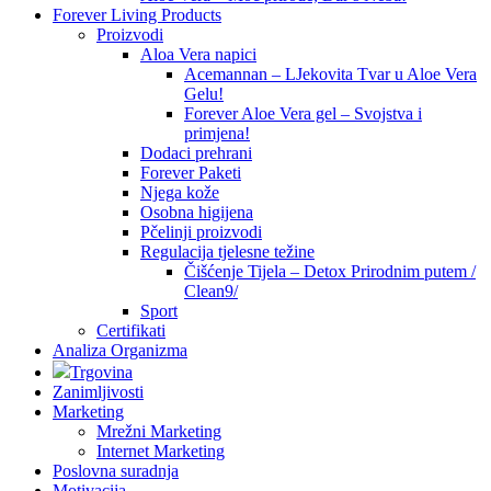
Forever Living Products
Proizvodi
Aloa Vera napici
Acemannan – LJekovita Tvar u Aloe Vera
Gelu!
Forever Aloe Vera gel – Svojstva i
primjena!
Dodaci prehrani
Forever Paketi
Njega kože
Osobna higijena
Pčelinji proizvodi
Regulacija tjelesne težine
Čišćenje Tijela – Detox Prirodnim putem /
Clean9/
Sport
Certifikati
Analiza Organizma
Trgovina
Zanimljivosti
Marketing
Mrežni Marketing
Internet Marketing
Poslovna suradnja
Motivacija