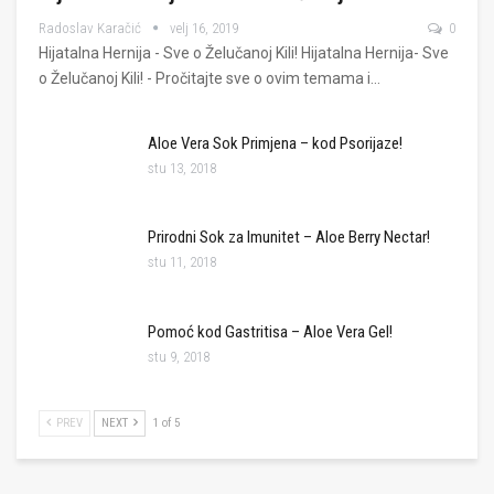
Radoslav Karačić
velj 16, 2019
0
Hijatalna Hernija - Sve o Želučanoj Kili! Hijatalna Hernija- Sve
o Želučanoj Kili! - Pročitajte sve o ovim temama i…
Aloe Vera Sok Primjena – kod Psorijaze!
stu 13, 2018
Prirodni Sok za Imunitet – Aloe Berry Nectar!
stu 11, 2018
Pomoć kod Gastritisa – Aloe Vera Gel!
stu 9, 2018
PREV
NEXT
1 of 5