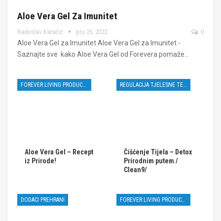
Aloe Vera Gel Za Imunitet
Radoslav Karačić
pro 25, 2022
0
Aloe Vera Gel za Imunitet Aloe Vera Gel za Imunitet -
Saznajte sve kako Aloe Vera Gel od Forevera pomaže…
FOREVER LIVING PRODUCTS
REGULACIJA TJELESNE TEŽINE
Aloe Vera Gel – Recept
Čišćenje Tijela – Detox
iz Prirode!
Prirodnim putem /
Clean9/
DODACI PREHRANI
FOREVER LIVING PRODUCTS