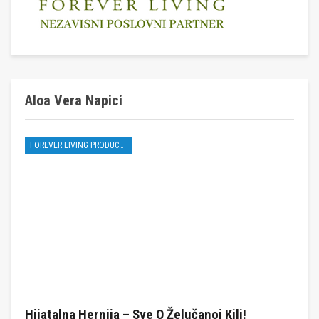
Aloa Vera Napici
FOREVER LIVING PRODUCTS
Hijatalna Hernija – Sve O Želučanoj Kili!