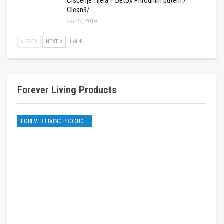
Čišćenje Tijela – Detox Prirodnim putem /
Clean9/
svi 27, 2019
PREV
NEXT
1 of 44
Forever Living Products
FOREVER LIVING PRODUCTS