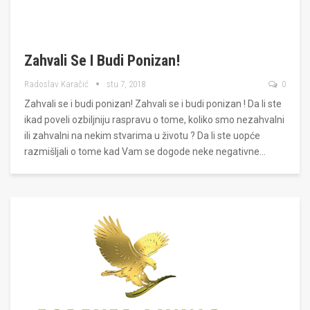
Zahvali Se I Budi Ponizan!
Radoslav Karačić
stu 7, 2018
0
Zahvali se i budi ponizan! Zahvali se i budi ponizan ! Da li ste
ikad poveli ozbiljniju raspravu o tome, koliko smo nezahvalni
ili zahvalni na nekim stvarima u životu ? Da li ste uopće
razmišljali o tome kad Vam se dogode neke negativne…