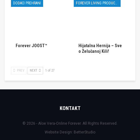
DODACI PREHRANI
FOREVER LIVING PRODUCTS
Forever JOOST™
Hijatalna Hernija – Sve
o Želučanoj Kili!
PREV
NEXT
1 of 27
KONTAKT
© 2026 - Aloe Vera-Online Forever. All Rights Reserved.
Website Design:
BetterStudio