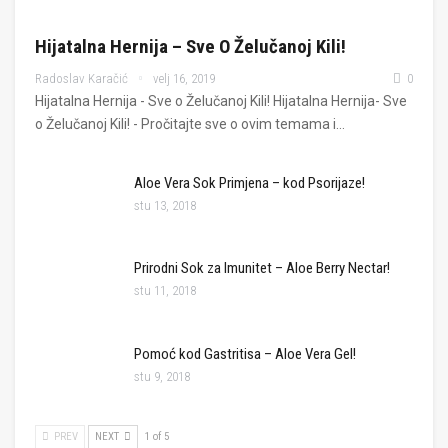
Hijatalna Hernija – Sve O Želučanoj Kili!
Radoslav Karačić
velj 16, 2019
0
Hijatalna Hernija - Sve o Želučanoj Kili! Hijatalna Hernija- Sve
o Želučanoj Kili! - Pročitajte sve o ovim temama i…
Aloe Vera Sok Primjena – kod Psorijaze!
stu 13, 2018
Prirodni Sok za Imunitet – Aloe Berry Nectar!
stu 11, 2018
Pomoć kod Gastritisa – Aloe Vera Gel!
stu 9, 2018
PREV
NEXT
1 of 5