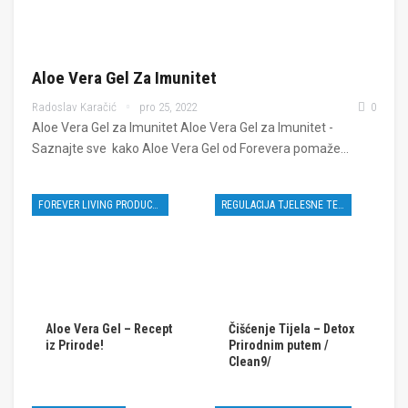
Aloe Vera Gel Za Imunitet
Radoslav Karačić
pro 25, 2022
0
Aloe Vera Gel za Imunitet Aloe Vera Gel za Imunitet -
Saznajte sve kako Aloe Vera Gel od Forevera pomaže…
FOREVER LIVING PRODUCTS
REGULACIJA TJELESNE TEŽINE
Aloe Vera Gel – Recept
Čišćenje Tijela – Detox
iz Prirode!
Prirodnim putem /
Clean9/