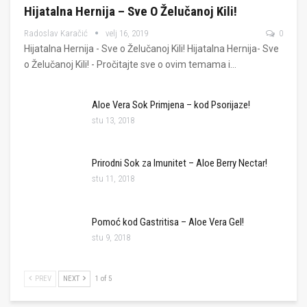
Hijatalna Hernija – Sve O Želučanoj Kili!
Radoslav Karačić
velj 16, 2019
0
Hijatalna Hernija - Sve o Želučanoj Kili! Hijatalna Hernija- Sve
o Želučanoj Kili! - Pročitajte sve o ovim temama i…
Aloe Vera Sok Primjena – kod Psorijaze!
stu 13, 2018
Prirodni Sok za Imunitet – Aloe Berry Nectar!
stu 11, 2018
Pomoć kod Gastritisa – Aloe Vera Gel!
stu 9, 2018
PREV
NEXT
1 of 5