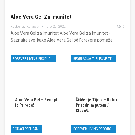
Aloe Vera Gel Za Imunitet
Radoslav Karačić
pro 25, 2022
0
Aloe Vera Gel za Imunitet Aloe Vera Gel za Imunitet -
Saznajte sve kako Aloe Vera Gel od Forevera pomaže…
FOREVER LIVING PRODUCTS
REGULACIJA TJELESNE TEŽINE
Aloe Vera Gel – Recept
Čišćenje Tijela – Detox
iz Prirode!
Prirodnim putem /
Clean9/
DODACI PREHRANI
FOREVER LIVING PRODUCTS