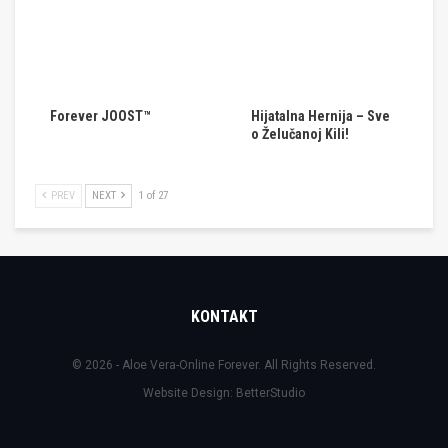
Forever JOOST™
Hijatalna Hernija – Sve
o Želučanoj Kili!
PREV
NEXT
1 of 27
KONTAKT
© 2026 - Aloe Vera-Online Forever. All Rights Reserved.
Website Design:
BetterStudio