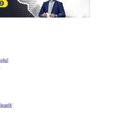
elu!
!
lean9/