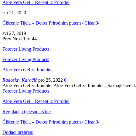
Aloe Vera Gel – Recept iz Prirode!
stu 21, 2020
Čišćenje Tijela – Detox Prirodnim putem / Clean9/
svi 27, 2019
Prev
Next
1 of 44
Forever Living Products
Forever Living Products
Aloe Vera Gel za Imunitet
Radoslav Karačić
pro 25, 2022
0
Aloe Vera Gel za Imunitet Aloe Vera Gel za Imunitet - Saznajte sv
Forever Living Products
Aloe Vera Gel – Recept iz Prirode!
Regulacija tjelesne težine
Čišćenje Tijela – Detox Prirodnim putem / Clean9/
Dodaci prehrani