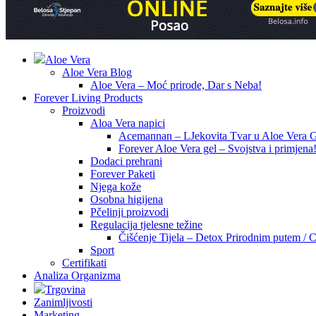
Aloe Vera
Aloe Vera Blog
Aloe Vera – Moć prirode, Dar s Neba!
Forever Living Products
Proizvodi
Aloa Vera napici
Acemannan – LJekovita Tvar u Aloe Vera G
Forever Aloe Vera gel – Svojstva i primjena
Dodaci prehrani
Forever Paketi
Njega kože
Osobna higijena
Pčelinji proizvodi
Regulacija tjelesne težine
Čišćenje Tijela – Detox Prirodnim putem / C
Sport
Certifikati
Analiza Organizma
Trgovina
Zanimljivosti
Marketing