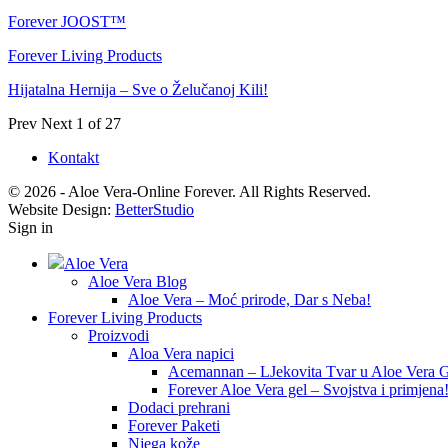
Forever JOOST™
Forever Living Products
Hijatalna Hernija – Sve o Želučanoj Kili!
Prev
Next
1 of 27
Kontakt
© 2026 - Aloe Vera-Online Forever. All Rights Reserved.
Website Design:
BetterStudio
Sign in
Aloe Vera
Aloe Vera Blog
Aloe Vera – Moć prirode, Dar s Neba!
Forever Living Products
Proizvodi
Aloa Vera napici
Acemannan – LJekovita Tvar u Aloe Vera G
Forever Aloe Vera gel – Svojstva i primjena
Dodaci prehrani
Forever Paketi
Njega kože