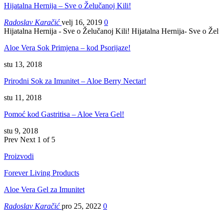
Hijatalna Hernija – Sve o Želučanoj Kili!
Radoslav Karačić
velj 16, 2019
0
Hijatalna Hernija - Sve o Želučanoj Kili! Hijatalna Hernija- Sve o Že
Aloe Vera Sok Primjena – kod Psorijaze!
stu 13, 2018
Prirodni Sok za Imunitet – Aloe Berry Nectar!
stu 11, 2018
Pomoć kod Gastritisa – Aloe Vera Gel!
stu 9, 2018
Prev
Next
1 of 5
Proizvodi
Forever Living Products
Aloe Vera Gel za Imunitet
Radoslav Karačić
pro 25, 2022
0