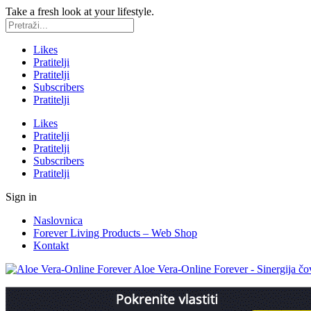
Take a fresh look at your lifestyle.
Likes
Pratitelji
Pratitelji
Subscribers
Pratitelji
Likes
Pratitelji
Pratitelji
Subscribers
Pratitelji
Sign in
Naslovnica
Forever Living Products – Web Shop
Kontakt
Aloe Vera-Online Forever - Sinergija čov