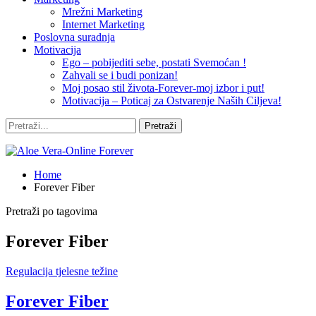
Mrežni Marketing
Internet Marketing
Poslovna suradnja
Motivacija
Ego – pobijediti sebe, postati Svemoćan !
Zahvali se i budi ponizan!
Moj posao stil života-Forever-moj izbor i put!
Motivacija – Poticaj za Ostvarenje Naših Ciljeva!
Home
Forever Fiber
Pretraži po tagovima
Forever Fiber
Regulacija tjelesne težine
Forever Fiber