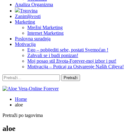
Analiza Organizma
Trgovina
Zanimljivosti
Marketing
Mrežni Marketing
Internet Marketing
Poslovna suradnja
Motivacija
Ego – pobijediti sebe, postati Svemoćan !
Zahvali se i budi ponizan!
Moj posao stil života-Forever-moj izbor i put!
Motivacija – Poticaj za Ostvarenje Naših Ciljeva!
Home
aloe
Pretraži po tagovima
aloe