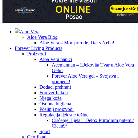
Aloe Vera
Aloe Vera Blog
Aloe Vera – Moć prirode, Dar s Neba!
Forever Living Products
Proizvodi
Aloa Vera napici
Acemannan – LJekovita Tvar u Aloe Vera
Gelu!
Forever Aloe Vera gel – Svojstva i
primjena!
Dodaci prehrani
Forever Paketi
Njega kože
Osobna higijena
Pčelinji proizvodi
Regulacija tjelesne težine
Čišćenje Tijela – Detox Prirodnim putem /
Clean9/
Sport
Certifikati