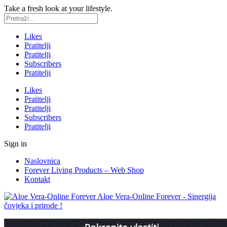
Take a fresh look at your lifestyle.
Likes
Pratitelji
Pratitelji
Subscribers
Pratitelji
Likes
Pratitelji
Pratitelji
Subscribers
Pratitelji
Sign in
Naslovnica
Forever Living Products – Web Shop
Kontakt
Aloe Vera-Online Forever - Sinergija
čovjeka i prirode !