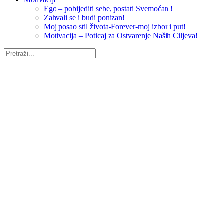
Ego – pobijediti sebe, postati Svemoćan !
Zahvali se i budi ponizan!
Moj posao stil života-Forever-moj izbor i put!
Motivacija – Poticaj za Ostvarenje Naših Ciljeva!