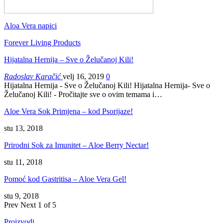
Aloa Vera napici
Forever Living Products
Hijatalna Hernija – Sve o Želučanoj Kili!
Radoslav Karačić
velj 16, 2019
0
Hijatalna Hernija - Sve o Želučanoj Kili! Hijatalna Hernija- Sve o
Želučanoj Kili! - Pročitajte sve o ovim temama i…
Aloe Vera Sok Primjena – kod Psorijaze!
stu 13, 2018
Prirodni Sok za Imunitet – Aloe Berry Nectar!
stu 11, 2018
Pomoć kod Gastritisa – Aloe Vera Gel!
stu 9, 2018
Prev
Next
1 of 5
Proizvodi