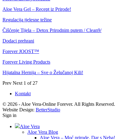
Aloe Vera Gel – Recept iz Prirode!
Regulacija tjelesne težine
Čišćenje Tijela – Detox Prirodnim putem / Clean9/
Dodaci prehrani
Forever JOOST™
Forever Living Products
Hijatalna Hernija – Sve o Želučanoj Kili!
Prev
Next
1 of 27
Kontakt
© 2026 - Aloe Vera-Online Forever. All Rights Reserved.
Website Design:
BetterStudio
Sign in
Aloe Vera
Aloe Vera Blog
Aloe Vera – Moć prirode, Dar s Neba!