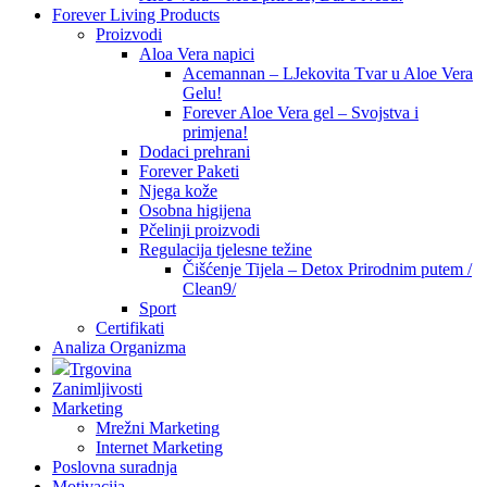
Forever Living Products
Proizvodi
Aloa Vera napici
Acemannan – LJekovita Tvar u Aloe Vera
Gelu!
Forever Aloe Vera gel – Svojstva i
primjena!
Dodaci prehrani
Forever Paketi
Njega kože
Osobna higijena
Pčelinji proizvodi
Regulacija tjelesne težine
Čišćenje Tijela – Detox Prirodnim putem /
Clean9/
Sport
Certifikati
Analiza Organizma
Trgovina
Zanimljivosti
Marketing
Mrežni Marketing
Internet Marketing
Poslovna suradnja
Motivacija