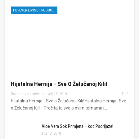
FOREVER LIVING PRODUCTS
Hijatalna Hernija – Sve O Želučanoj Kili!
Radoslav Karačić
velj 16, 2019
0
Hijatalna Hernija - Sve o Želučanoj Kili! Hijatalna Hernija- Sve
o Želučanoj Kili! - Pročitajte sve o ovim temama i…
Aloe Vera Sok Primjena – kod Psorijaze!
stu 13, 2018