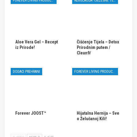
FOREVER LIVING PRODUCTS
REGULACIJA TJELESNE TEŽINE
Aloe Vera Gel – Recept
Čišćenje Tijela – Detox
iz Prirode!
Prirodnim putem /
Clean9/
DODACI PREHRANI
FOREVER LIVING PRODUCTS
Forever JOOST™
Hijatalna Hernija – Sve
o Želučanoj Kili!