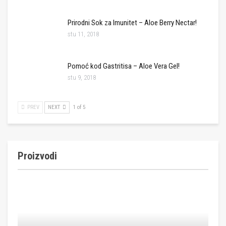
Prirodni Sok za Imunitet – Aloe Berry Nectar!
stu 11, 2018
Pomoć kod Gastritisa – Aloe Vera Gel!
stu 9, 2018
PREV
NEXT
1 of 5
Proizvodi