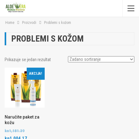
Home
Proizvodi
Problemi s kožom
PROBLEMI S KOŽOM
Prikazuje se jedan rezultat
AKCIJA!
Naručite paket za
kožu
kn
1,181.39
kn
1,004.17