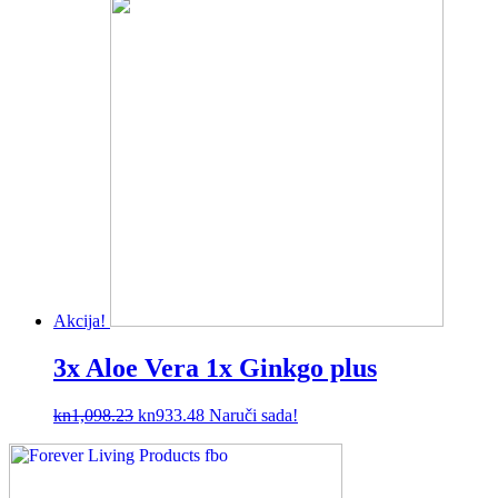
Akcija!
3x Aloe Vera 1x Ginkgo plus
kn
1,098.23
kn
933.48
Naruči sada!