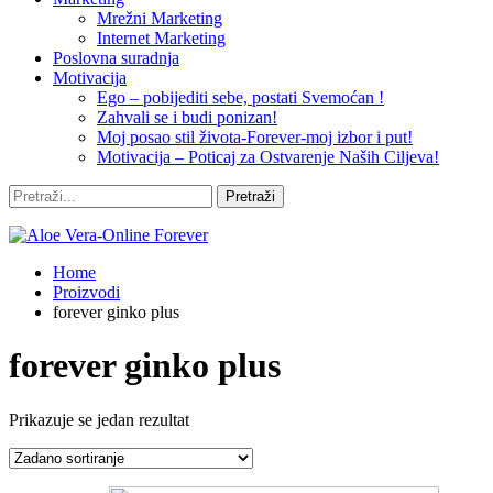
Mrežni Marketing
Internet Marketing
Poslovna suradnja
Motivacija
Ego – pobijediti sebe, postati Svemoćan !
Zahvali se i budi ponizan!
Moj posao stil života-Forever-moj izbor i put!
Motivacija – Poticaj za Ostvarenje Naših Ciljeva!
Home
Proizvodi
forever ginko plus
forever ginko plus
Prikazuje se jedan rezultat