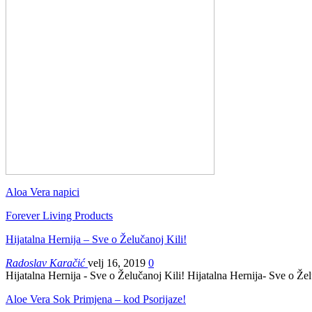
Aloa Vera napici
Forever Living Products
Hijatalna Hernija – Sve o Želučanoj Kili!
Radoslav Karačić
velj 16, 2019
0
Hijatalna Hernija - Sve o Želučanoj Kili! Hijatalna Hernija- Sve o Že
Aloe Vera Sok Primjena – kod Psorijaze!