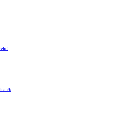
elu!
!
lean9/