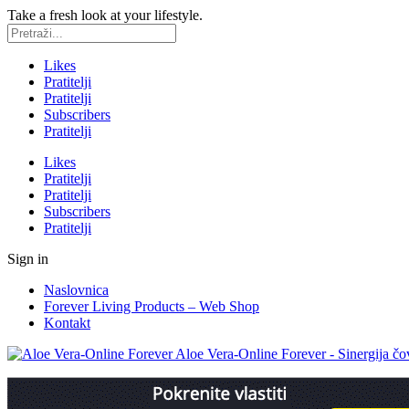
Take a fresh look at your lifestyle.
Likes
Pratitelji
Pratitelji
Subscribers
Pratitelji
Likes
Pratitelji
Pratitelji
Subscribers
Pratitelji
Sign in
Naslovnica
Forever Living Products – Web Shop
Kontakt
Aloe Vera-Online Forever - Sinergija čov