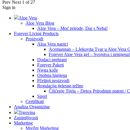
Prev
Next
1 of 27
Sign in
Aloe Vera
Aloe Vera Blog
Aloe Vera – Moć prirode, Dar s Neba!
Forever Living Products
Proizvodi
Aloa Vera napici
Acemannan – LJekovita Tvar u Aloe Vera G
Forever Aloe Vera gel – Svojstva i primjena
Dodaci prehrani
Forever Paketi
Njega kože
Osobna higijena
Pčelinji proizvodi
Regulacija tjelesne težine
Čišćenje Tijela – Detox Prirodnim putem / C
Sport
Certifikati
Analiza Organizma
Trgovina
Zanimljivosti
Marketing
Mrežni Marketing