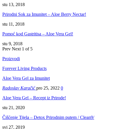
stu 13, 2018
Prirodni Sok za Imunitet – Aloe Berry Nectar!
stu 11, 2018
Pomoć kod Gastritisa – Aloe Vera Gel!
stu 9, 2018
Prev
Next
1 of 5
Proizvodi
Forever Living Products
Aloe Vera Gel za Imunitet
Radoslav Karačić
pro 25, 2022
0
Aloe Vera Gel – Recept iz Prirode!
stu 21, 2020
Čišćenje Tijela – Detox Prirodnim putem / Clean9/
svi 27, 2019