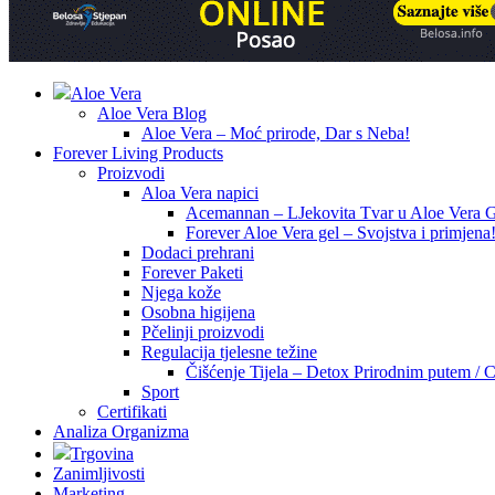
Aloe Vera
Aloe Vera Blog
Aloe Vera – Moć prirode, Dar s Neba!
Forever Living Products
Proizvodi
Aloa Vera napici
Acemannan – LJekovita Tvar u Aloe Vera G
Forever Aloe Vera gel – Svojstva i primjena
Dodaci prehrani
Forever Paketi
Njega kože
Osobna higijena
Pčelinji proizvodi
Regulacija tjelesne težine
Čišćenje Tijela – Detox Prirodnim putem / C
Sport
Certifikati
Analiza Organizma
Trgovina
Zanimljivosti
Marketing