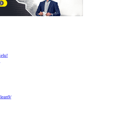
elu!
!
lean9/