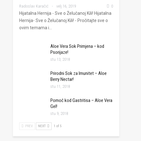
Radoslav Karačić
velj 16, 2019
0
Hijatalna Hernija - Sve o Želučanoj Kili! Hijatalna
Hernija- Sve o Želučanoj Kili! - Pročitajte sve o
ovim temama i…
Aloe Vera Sok Primjena – kod
Psorijaze!
stu 13, 2018
Prirodni Sok za Imunitet – Aloe
Berry Nectar!
stu 11, 2018
Pomoć kod Gastritisa – Aloe Vera
Gel!
stu 9, 2018
PREV
NEXT
1 of 5