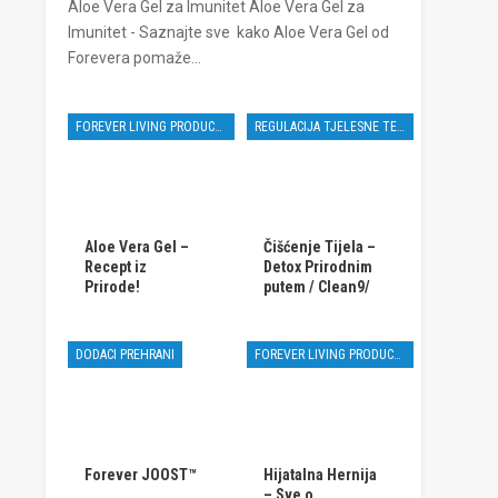
Aloe Vera Gel za Imunitet Aloe Vera Gel za
Imunitet - Saznajte sve kako Aloe Vera Gel od
Forevera pomaže…
FOREVER LIVING PRODUCTS
REGULACIJA TJELESNE TEŽINE
Aloe Vera Gel –
Čišćenje Tijela –
Recept iz
Detox Prirodnim
Prirode!
putem / Clean9/
DODACI PREHRANI
FOREVER LIVING PRODUCTS
Forever JOOST™
Hijatalna Hernija
– Sve o