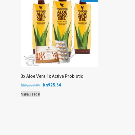
3x Aloe Vera 1x Active Probiotic
kn
925.64
kn
1,089.01
Naruči sada!