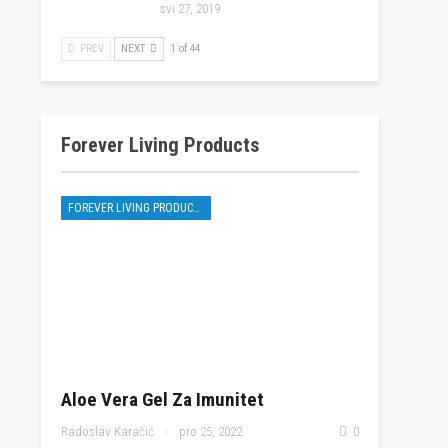
svi 27, 2019
PREV
NEXT
1 of 44
Forever Living Products
FOREVER LIVING PRODUCTS
Aloe Vera Gel Za Imunitet
Radoslav Karačić
pro 25, 2022
0