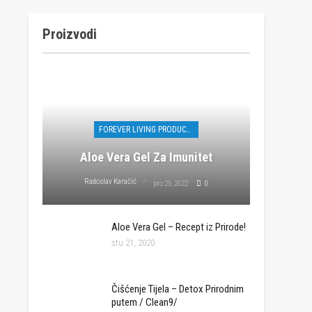
Proizvodi
FOREVER LIVING PRODUCTS
Aloe Vera Gel Za Imunitet
Radoslav Karačić
pro 25, 2022
0
Aloe Vera Gel – Recept iz Prirode!
stu 21, 2020
Čišćenje Tijela – Detox Prirodnim
putem / Clean9/