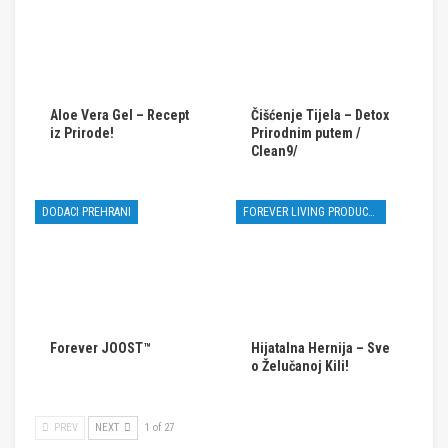
Aloe Vera Gel – Recept
Čišćenje Tijela – Detox
iz Prirode!
Prirodnim putem /
Clean9/
DODACI PREHRANI
FOREVER LIVING PRODUCTS
Forever JOOST™
Hijatalna Hernija – Sve
o Želučanoj Kili!
PREV
NEXT
1 of 27