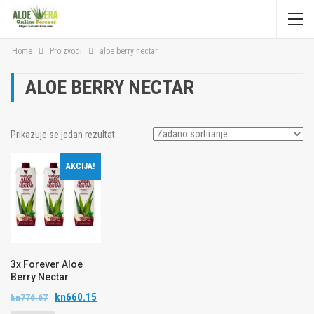
Home
Proizvodi
aloe berry nectar
ALOE BERRY NECTAR
Prikazuje se jedan rezultat
AKCIJA!
3x Forever Aloe
Berry Nectar
kn
660.15
kn
776.67