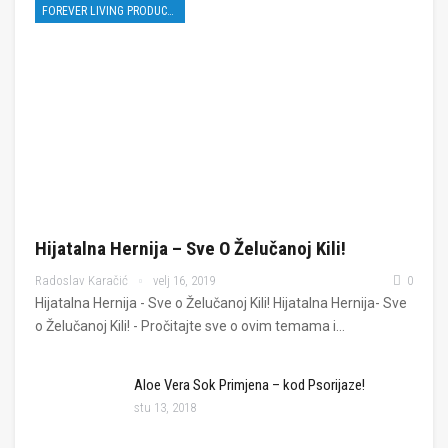
FOREVER LIVING PRODUCTS
Hijatalna Hernija – Sve O Želučanoj Kili!
Radoslav Karačić
velj 16, 2019
0
Hijatalna Hernija - Sve o Želučanoj Kili! Hijatalna Hernija- Sve
o Želučanoj Kili! - Pročitajte sve o ovim temama i…
Aloe Vera Sok Primjena – kod Psorijaze!
stu 13, 2018