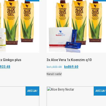
1x Ginkgo plus
3x Aloe Vera 1x Koenzim q10
933.48
kn
869.60
kn
1,023.08
Naruči sada!
AKCIJA!
AKCIJA!