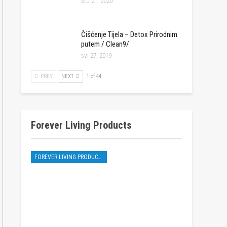
stu 21, 2020
Čišćenje Tijela – Detox Prirodnim
putem / Clean9/
svi 27, 2019
PREV
NEXT
1 of 44
Forever Living Products
FOREVER LIVING PRODUCTS