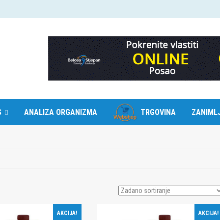
S
ANALIZA ORGANIZMA
TRGOVINA
ZANIMLJ
AKCIJA!
AKCIJA!