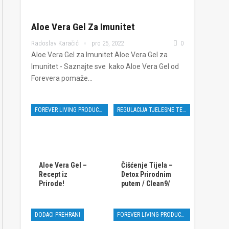
Aloe Vera Gel Za Imunitet
Radoslav Karačić
pro 25, 2022
0
Aloe Vera Gel za Imunitet Aloe Vera Gel za
Imunitet - Saznajte sve kako Aloe Vera Gel od
Forevera pomaže…
FOREVER LIVING PRODUCTS
REGULACIJA TJELESNE TEŽINE
Aloe Vera Gel –
Čišćenje Tijela –
Recept iz
Detox Prirodnim
Prirode!
putem / Clean9/
DODACI PREHRANI
FOREVER LIVING PRODUCTS