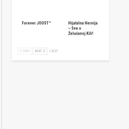
Forever JOOST™
Hijatalna Hernija
– Sve o
Želučanoj Kili!
PREV
NEXT
1 of 27