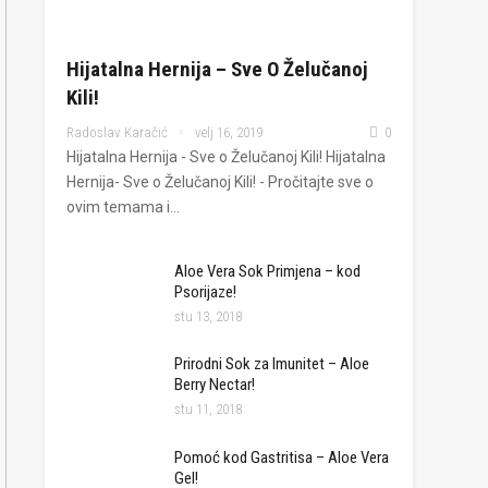
Hijatalna Hernija – Sve O Želučanoj
Kili!
Radoslav Karačić
velj 16, 2019
0
Hijatalna Hernija - Sve o Želučanoj Kili! Hijatalna
Hernija- Sve o Želučanoj Kili! - Pročitajte sve o
ovim temama i…
Aloe Vera Sok Primjena – kod
Psorijaze!
stu 13, 2018
Prirodni Sok za Imunitet – Aloe
Berry Nectar!
stu 11, 2018
Pomoć kod Gastritisa – Aloe Vera
Gel!