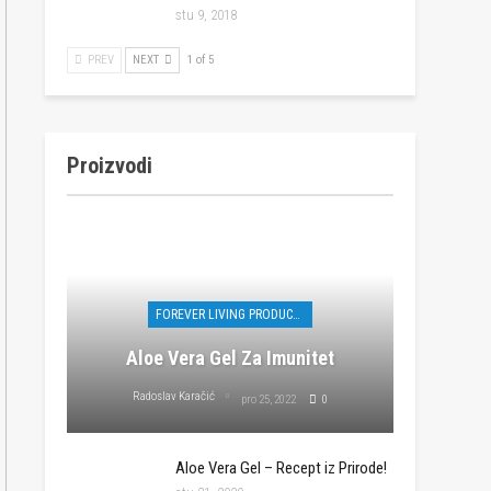
stu 9, 2018
PREV
NEXT
1 of 5
Proizvodi
FOREVER LIVING PRODUCTS
Aloe Vera Gel Za Imunitet
Radoslav Karačić
pro 25, 2022
0
Aloe Vera Gel – Recept iz Prirode!