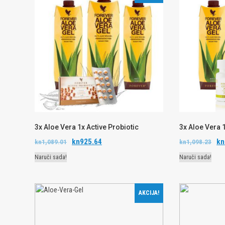
3x Aloe Vera 1x Active Probiotic
3x Aloe Vera 
kn
925.64
kn
kn
1,089.01
kn
1,098.23
Naruči sada!
Naruči sada!
AKCIJA!