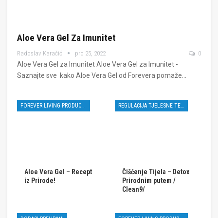
Aloe Vera Gel Za Imunitet
Radoslav Karačić
pro 25, 2022
0
Aloe Vera Gel za Imunitet Aloe Vera Gel za Imunitet -
Saznajte sve kako Aloe Vera Gel od Forevera pomaže…
FOREVER LIVING PRODUCTS
REGULACIJA TJELESNE TEŽINE
Aloe Vera Gel – Recept
Čišćenje Tijela – Detox
iz Prirode!
Prirodnim putem /
Clean9/