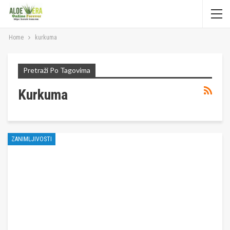
Home
kurkuma
Pretraži Po Tagovima
Kurkuma
ZANIMLJIVOSTI