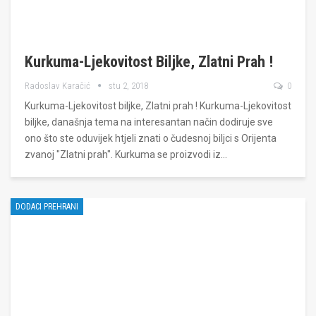
Kurkuma-Ljekovitost Biljke, Zlatni Prah !
Radoslav Karačić
stu 2, 2018
0
Kurkuma-Ljekovitost biljke, Zlatni prah ! Kurkuma-Ljekovitost
biljke, današnja tema na interesantan način dodiruje sve
ono što ste oduvijek htjeli znati o čudesnoj biljci s Orijenta
zvanoj "Zlatni prah". Kurkuma se proizvodi iz…
DODACI PREHRANI