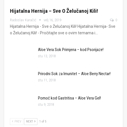
Hijatalna Hernija – Sve O Želučanoj Kili!
Radoslav Karačić
velj 16, 2019
0
Hijatalna Hernija - Sve o Želučanoj Kili! Hijatalna Hernija- Sve
o Želučanoj Kili! - Pročitajte sve o ovim temama i…
Aloe Vera Sok Primjena – kod Psorijaze!
stu 13, 2018
Prirodni Sok za Imunitet – Aloe Berry Nectar!
stu 11, 2018
Pomoć kod Gastritisa – Aloe Vera Gel!
stu 9, 2018
PREV
NEXT
1 of 5