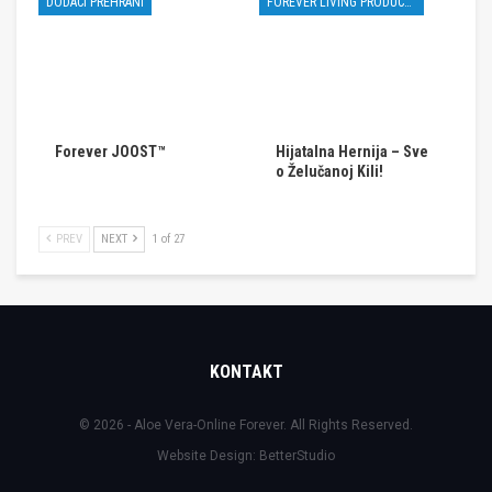
DODACI PREHRANI
FOREVER LIVING PRODUCTS
Forever JOOST™
Hijatalna Hernija – Sve
o Želučanoj Kili!
PREV
NEXT
1 of 27
KONTAKT
© 2026 - Aloe Vera-Online Forever. All Rights Reserved.
Website Design:
BetterStudio